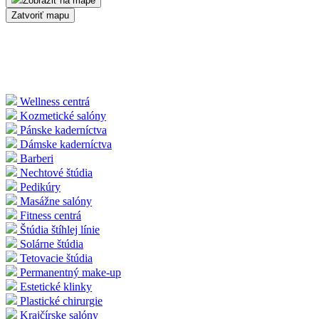
Zobraziť na mape
Zatvoriť mapu
Wellness centrá
Kozmetické salóny
Pánske kaderníctva
Dámske kaderníctva
Barberi
Nechtové štúdia
Pedikúry
Masážne salóny
Fitness centrá
Štúdia štíhlej línie
Solárne štúdia
Tetovacie štúdia
Permanentný make-up
Estetické klinky
Plastické chirurgie
Krajčírske salóny