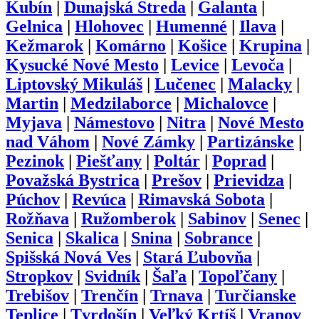
Kubín
|
Dunajská Streda
|
Galanta
|
Gelnica
|
Hlohovec
|
Humenné
|
Ilava
|
Kežmarok
|
Komárno
|
Košice
|
Krupina
|
Kysucké Nové Mesto
|
Levice
|
Levoča
|
Liptovský Mikuláš
|
Lučenec
|
Malacky
|
Martin
|
Medzilaborce
|
Michalovce
|
Myjava
|
Námestovo
|
Nitra
|
Nové Mesto
nad Váhom
|
Nové Zámky
|
Partizánske
|
Pezinok
|
Piešťany
|
Poltár
|
Poprad
|
Považská Bystrica
|
Prešov
|
Prievidza
|
Púchov
|
Revúca
|
Rimavská Sobota
|
Rožňava
|
Ružomberok
|
Sabinov
|
Senec
|
Senica
|
Skalica
|
Snina
|
Sobrance
|
Spišská Nová Ves
|
Stará Ľubovňa
|
Stropkov
|
Svidník
|
Šaľa
|
Topoľčany
|
Trebišov
|
Trenčín
|
Trnava
|
Turčianske
Teplice
|
Tvrdošín
|
Veľký Krtíš
|
Vranov