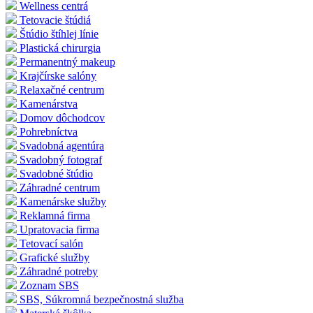
Wellness centrá
Tetovacie štúdiá
Štúdio štíhlej línie
Plastická chirurgia
Permanentný makeup
Krajčírske salóny
Relaxačné centrum
Kamenárstva
Domov dôchodcov
Pohrebníctva
Svadobná agentúra
Svadobný fotograf
Svadobné štúdio
Záhradné centrum
Kamenárske služby
Reklamná firma
Upratovacia firma
Tetovací salón
Grafické služby
Záhradné potreby
Zoznam SBS
SBS, Súkromná bezpečnostná služba