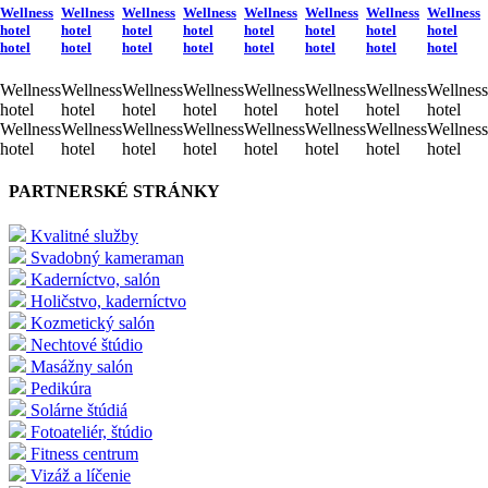
Wellness
Wellness
Wellness
Wellness
Wellness
Wellness
Wellness
Wellness
hotel
hotel
hotel
hotel
hotel
hotel
hotel
hotel
hotel
hotel
hotel
hotel
hotel
hotel
hotel
hotel
Wellness
Wellness
Wellness
Wellness
Wellness
Wellness
Wellness
Wellness
hotel
hotel
hotel
hotel
hotel
hotel
hotel
hotel
Wellness
Wellness
Wellness
Wellness
Wellness
Wellness
Wellness
Wellness
hotel
hotel
hotel
hotel
hotel
hotel
hotel
hotel
PARTNERSKÉ STRÁNKY
Kvalitné služby
Svadobný kameraman
Kaderníctvo, salón
Holičstvo, kaderníctvo
Kozmetický salón
Nechtové štúdio
Masážny salón
Pedikúra
Solárne štúdiá
Fotoateliér, štúdio
Fitness centrum
Vizáž a líčenie