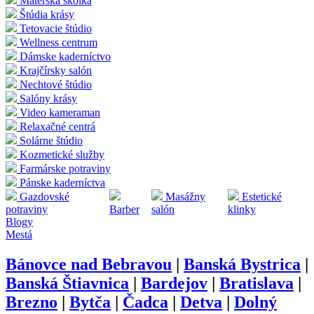
Materská škôlka
Štúdia krásy
Tetovacie štúdio
Wellness centrum
Dámske kaderníctvo
Krajčírsky salón
Nechtové štúdio
Salóny krásy
Video kameraman
Relaxačné centrá
Solárne štúdio
Kozmetické služby
Farmárske potraviny
Pánske kaderníctva
Gazdovské
Masážny
Estetické
potraviny
Barber
salón
klinky
Blogy
Mestá
Bánovce nad Bebravou
|
Banská Bystrica
|
Banská Štiavnica
|
Bardejov
|
Bratislava
|
Brezno
|
Bytča
|
Čadca
|
Detva
|
Dolný