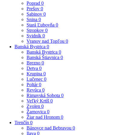
Poprad
0
Prešov
0
Sabinov
0
Snina
0
Stará Ľubovňa
0
Stropkov
0
Svidník
0
Vranov nad Topľou
0
Banská Bystrica
0
Banská Bystrica
0
Banská Štiavnica
0
Brezno
0
Detva
0
Krupina
0
Lučenec
0
Poltár
0
Revúca
0
Rimavská Sobota
0
Veľký Krtíš
0
Zvolen
0
Žarnovica
0
Žiar nad Hronom
0
Trenčín
0
Bánovce nad Bebravou
0
Ilava
0