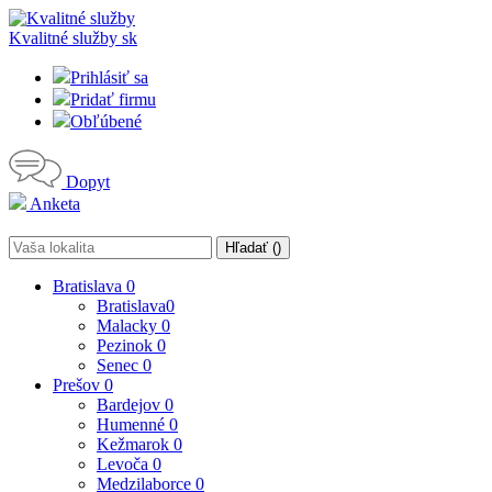
Kvalitné služby
sk
Prihlásiť sa
Pridať firmu
Obľúbené
Dopyt
Anketa
Hľadať (
)
Bratislava
0
Bratislava
0
Malacky
0
Pezinok
0
Senec
0
Prešov
0
Bardejov
0
Humenné
0
Kežmarok
0
Levoča
0
Medzilaborce
0