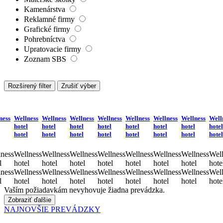
Kamenárstva
Reklamné firmy
Grafické firmy
Pohrebníctva
Upratovacie firmy
Zoznam SBS
Rozširený filter
Zrušiť výber
ness
Wellness
Wellness
Wellness
Wellness
Wellness
Wellness
Wellness
Well
hotel
hotel
hotel
hotel
hotel
hotel
hotel
hotel
hotel
hotel
hotel
hotel
hotel
hotel
hotel
hotel
ness
Wellness
Wellness
Wellness
Wellness
Wellness
Wellness
Wellness
Well
l
hotel
hotel
hotel
hotel
hotel
hotel
hotel
hote
ness
Wellness
Wellness
Wellness
Wellness
Wellness
Wellness
Wellness
Well
l
hotel
hotel
hotel
hotel
hotel
hotel
hotel
hote
Vaším požiadavkám nevyhovuje žiadna prevádzka.
Zobraziť ďalšie
NAJNOVŠIE PREVÁDZKY