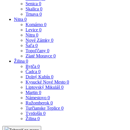
Senica
0
Skalica
0
Trnava
0
Nitra
0
Komárno
0
Levice
0
Nitra
0
Nové Zámky
0
Šaľa
0
Topoľčany
0
Zlaté Moravce
0
Žilina
0
Bytča
0
Čadca
0
Dolný Kubín
0
Kysucké Nové Mesto
0
Liptovský Mikuláš
0
Martin
0
Námestovo
0
Ružomberok
0
Turčianske Teplice
0
Tvrdošín
0
Žilina
0