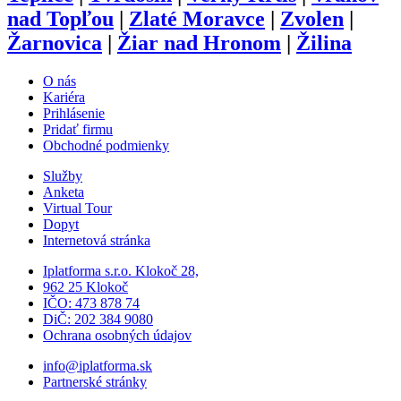
nad Topľou
|
Zlaté Moravce
|
Zvolen
|
Žarnovica
|
Žiar nad Hronom
|
Žilina
O nás
Kariéra
Prihlásenie
Pridať firmu
Obchodné podmienky
Služby
Anketa
Virtual Tour
Dopyt
Internetová stránka
Iplatforma s.r.o. Klokoč 28,
962 25 Klokoč
IČO: 473 878 74
DiČ: 202 384 9080
Ochrana osobných údajov
info@iplatforma.sk
Partnerské stránky