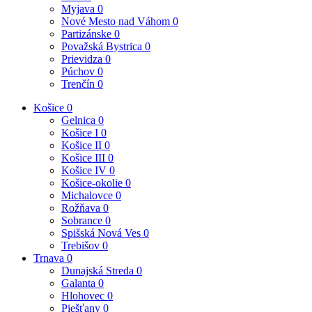
Myjava
0
Nové Mesto nad Váhom
0
Partizánske
0
Považská Bystrica
0
Prievidza
0
Púchov
0
Trenčín
0
Košice
0
Gelnica
0
Košice I
0
Košice II
0
Košice III
0
Košice IV
0
Košice-okolie
0
Michalovce
0
Rožňava
0
Sobrance
0
Spišská Nová Ves
0
Trebišov
0
Trnava
0
Dunajská Streda
0
Galanta
0
Hlohovec
0
Piešťany
0