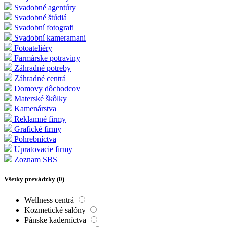
Svadobné agentúry
Svadobné štúdiá
Svadobní fotografi
Svadobní kameramani
Fotoateliéry
Farmárske potraviny
Záhradné potreby
Záhradné centrá
Domovy dôchodcov
Materské škôlky
Kamenárstva
Reklamné firmy
Grafické firmy
Pohrebníctva
Upratovacie firmy
Zoznam SBS
Všetky prevádzky (
0
)
Wellness centrá
Kozmetické salóny
Pánske kaderníctva