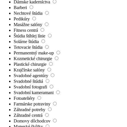
Dámske kaderníctva
Barberi
Nechtové štúdia
Pedikúry
Masážne salóny
Fitness centrá
Štúdia štíhlej línie
Solárne štúdia
Tetovacie štúdia
Permanentný make-up
Kozmetické chirurgie
Plastické chirurgie
Krajčírske salóny
Svadobné agentúry
Svadobné štúdiá
Svadobní fotografi
Svadobní kameramani
Fotoateliéry
Farmárske potraviny
Záhradné potreby
Záhradné centrá
Domovy dôchodcov
Materské škôlky