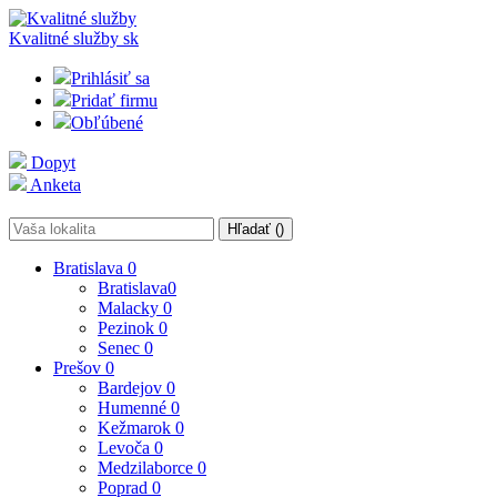
Kvalitné služby
sk
Prihlásiť sa
Pridať firmu
Obľúbené
Dopyt
Anketa
Hľadať (
)
Bratislava
0
Bratislava
0
Malacky
0
Pezinok
0
Senec
0
Prešov
0
Bardejov
0
Humenné
0
Kežmarok
0
Levoča
0
Medzilaborce
0
Poprad
0