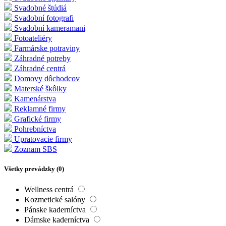
Svadobné štúdiá
Svadobní fotografi
Svadobní kameramani
Fotoateliéry
Farmárske potraviny
Záhradné potreby
Záhradné centrá
Domovy dôchodcov
Materské škôlky
Kamenárstva
Reklamné firmy
Grafické firmy
Pohrebníctva
Upratovacie firmy
Zoznam SBS
Všetky prevádzky (
0
)
Wellness centrá
Kozmetické salóny
Pánske kaderníctva
Dámske kaderníctva