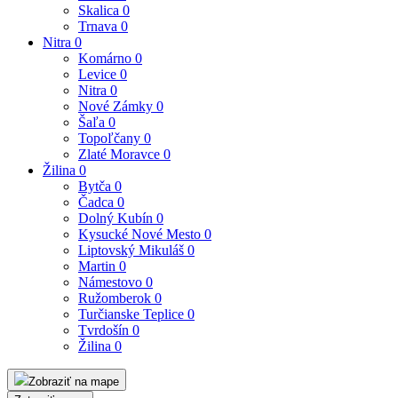
Skalica
0
Trnava
0
Nitra
0
Komárno
0
Levice
0
Nitra
0
Nové Zámky
0
Šaľa
0
Topoľčany
0
Zlaté Moravce
0
Žilina
0
Bytča
0
Čadca
0
Dolný Kubín
0
Kysucké Nové Mesto
0
Liptovský Mikuláš
0
Martin
0
Námestovo
0
Ružomberok
0
Turčianske Teplice
0
Tvrdošín
0
Žilina
0
Zobraziť na mape