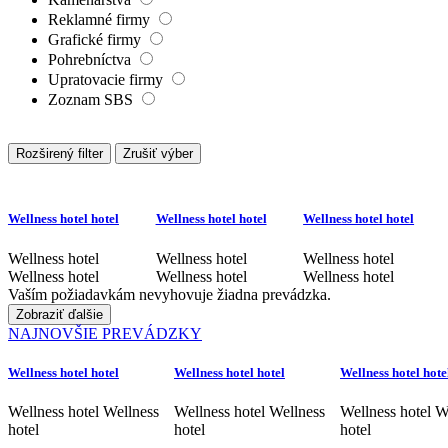
Reklamné firmy
Grafické firmy
Pohrebníctva
Upratovacie firmy
Zoznam SBS
Rozširený filter
Zrušiť výber
Wellness hotel hotel
Wellness hotel hotel
Wellness hotel hotel
Wellness hotel
Wellness hotel
Wellness hotel
Wellness hotel
Wellness hotel
Wellness hotel
Vaším požiadavkám nevyhovuje žiadna prevádzka.
Zobraziť ďalšie
NAJNOVŠIE PREVÁDZKY
Wellness hotel hotel
Wellness hotel hotel
Wellness hotel hote
Wellness hotel Wellness
Wellness hotel Wellness
Wellness hotel W
hotel
hotel
hotel