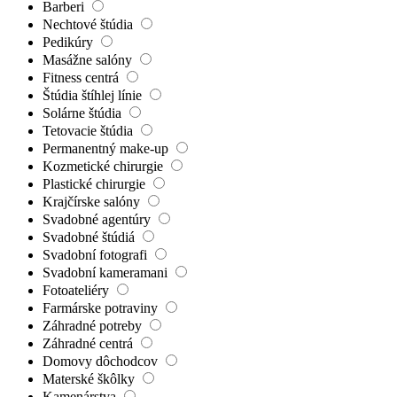
Barberi
Nechtové štúdia
Pedikúry
Masážne salóny
Fitness centrá
Štúdia štíhlej línie
Solárne štúdia
Tetovacie štúdia
Permanentný make-up
Kozmetické chirurgie
Plastické chirurgie
Krajčírske salóny
Svadobné agentúry
Svadobné štúdiá
Svadobní fotografi
Svadobní kameramani
Fotoateliéry
Farmárske potraviny
Záhradné potreby
Záhradné centrá
Domovy dôchodcov
Materské škôlky
Kamenárstva