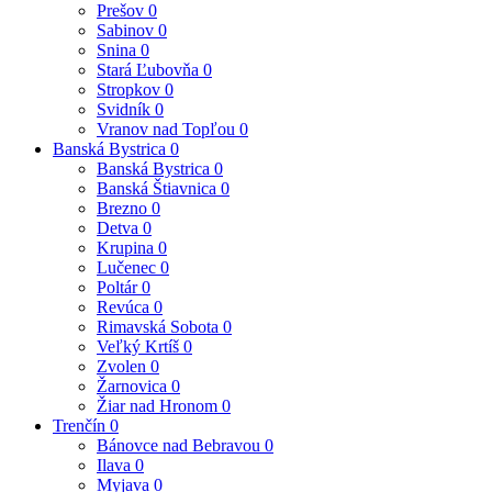
Prešov
0
Sabinov
0
Snina
0
Stará Ľubovňa
0
Stropkov
0
Svidník
0
Vranov nad Topľou
0
Banská Bystrica
0
Banská Bystrica
0
Banská Štiavnica
0
Brezno
0
Detva
0
Krupina
0
Lučenec
0
Poltár
0
Revúca
0
Rimavská Sobota
0
Veľký Krtíš
0
Zvolen
0
Žarnovica
0
Žiar nad Hronom
0
Trenčín
0
Bánovce nad Bebravou
0
Ilava
0
Myjava
0