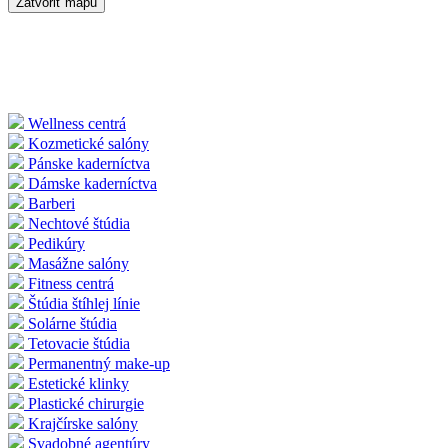
Zatvoriť mapu
Wellness centrá
Kozmetické salóny
Pánske kaderníctva
Dámske kaderníctva
Barberi
Nechtové štúdia
Pedikúry
Masážne salóny
Fitness centrá
Štúdia štíhlej línie
Solárne štúdia
Tetovacie štúdia
Permanentný make-up
Estetické klinky
Plastické chirurgie
Krajčírske salóny
Svadobné agentúry