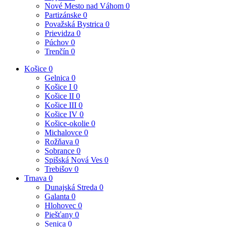
Nové Mesto nad Váhom
0
Partizánske
0
Považská Bystrica
0
Prievidza
0
Púchov
0
Trenčín
0
Košice
0
Gelnica
0
Košice I
0
Košice II
0
Košice III
0
Košice IV
0
Košice-okolie
0
Michalovce
0
Rožňava
0
Sobrance
0
Spišská Nová Ves
0
Trebišov
0
Trnava
0
Dunajská Streda
0
Galanta
0
Hlohovec
0
Piešťany
0
Senica
0