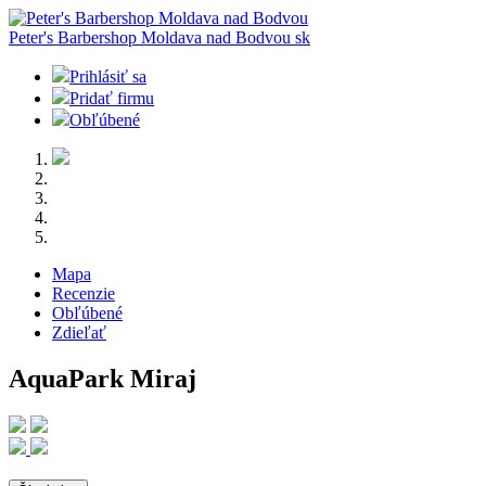
Peter's Barbershop Moldava nad Bodvou
sk
Prihlásiť sa
Pridať firmu
Obľúbené
Mapa
Recenzie
Obľúbené
Zdieľať
AquaPark Miraj