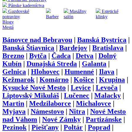
Pánske kaderníctva
Gazdovské
Masážny
Estetické
potraviny
Barber
salón
klinky
Blogy
Mestá
Bánovce nad Bebravou
|
Banská Bystrica
|
Banská Štiavnica
|
Bardejov
|
Bratislava
|
Brezno
|
Bytča
|
Čadca
|
Detva
|
Dolný
Kubín
|
Dunajská Streda
|
Galanta
|
Gelnica
|
Hlohovec
|
Humenné
|
Ilava
|
Kežmarok
|
Komárno
|
Košice
|
Krupina
|
Kysucké Nové Mesto
|
Levice
|
Levoča
|
Liptovský Mikuláš
|
Lučenec
|
Malacky
|
Martin
|
Medzilaborce
|
Michalovce
|
Myjava
|
Námestovo
|
Nitra
|
Nové Mesto
nad Váhom
|
Nové Zámky
|
Partizánske
|
Pezinok
|
Piešťany
|
Poltár
|
Poprad
|