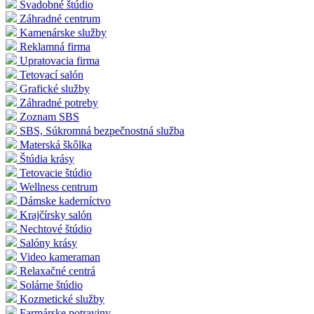
Svadobné štúdio
Záhradné centrum
Kamenárske služby
Reklamná firma
Upratovacia firma
Tetovací salón
Grafické služby
Záhradné potreby
Zoznam SBS
SBS, Súkromná bezpečnostná služba
Materská škôlka
Štúdia krásy
Tetovacie štúdio
Wellness centrum
Dámske kaderníctvo
Krajčírsky salón
Nechtové štúdio
Salóny krásy
Video kameraman
Relaxačné centrá
Solárne štúdio
Kozmetické služby
Farmárske potraviny