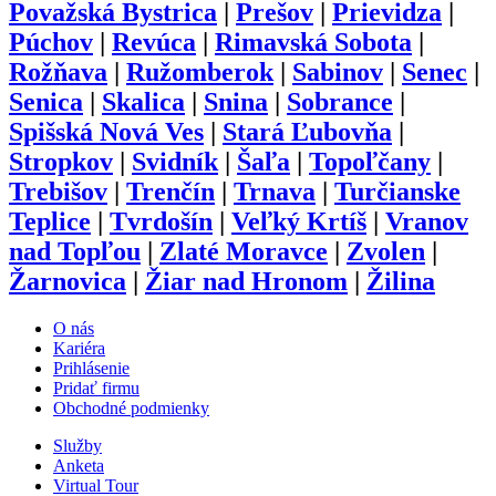
Považská Bystrica
|
Prešov
|
Prievidza
|
Púchov
|
Revúca
|
Rimavská Sobota
|
Rožňava
|
Ružomberok
|
Sabinov
|
Senec
|
Senica
|
Skalica
|
Snina
|
Sobrance
|
Spišská Nová Ves
|
Stará Ľubovňa
|
Stropkov
|
Svidník
|
Šaľa
|
Topoľčany
|
Trebišov
|
Trenčín
|
Trnava
|
Turčianske
Teplice
|
Tvrdošín
|
Veľký Krtíš
|
Vranov
nad Topľou
|
Zlaté Moravce
|
Zvolen
|
Žarnovica
|
Žiar nad Hronom
|
Žilina
O nás
Kariéra
Prihlásenie
Pridať firmu
Obchodné podmienky
Služby
Anketa
Virtual Tour