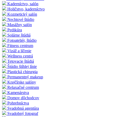
Kaderníctvo, salón
Holičstvo, kaderníctvo
Kozmetický salón
Nechtové štúdio
Masážny salón
Pedikúra
Solárne štúdiá
Fotoateliér, štúdio
Fitness centrum
Vizáž a líčenie
Wellness centrá
Tetovacie štúdiá
Štúdio štíhlej línie
Plastická chirurgia
Permanentný makeup
Krajčírske salóny
Relaxačné centrum
Kamenárstva
Domov dôchodcov
Pohrebníctva
Svadobná agentúra
Svadobný fotograf