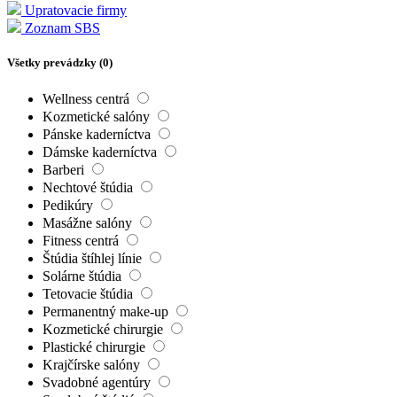
Upratovacie firmy
Zoznam SBS
Všetky prevádzky (
0
)
Wellness centrá
Kozmetické salóny
Pánske kaderníctva
Dámske kaderníctva
Barberi
Nechtové štúdia
Pedikúry
Masážne salóny
Fitness centrá
Štúdia štíhlej línie
Solárne štúdia
Tetovacie štúdia
Permanentný make-up
Kozmetické chirurgie
Plastické chirurgie
Krajčírske salóny
Svadobné agentúry