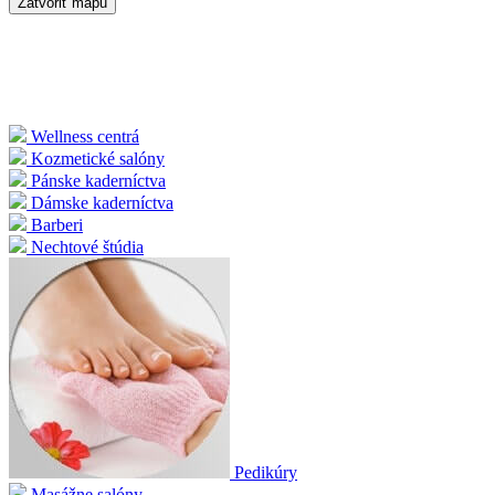
Zatvoriť mapu
Wellness centrá
Kozmetické salóny
Pánske kaderníctva
Dámske kaderníctva
Barberi
Nechtové štúdia
Pedikúry
Masážne salóny