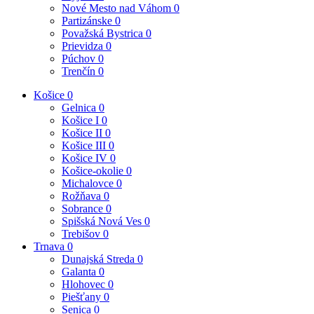
Nové Mesto nad Váhom
0
Partizánske
0
Považská Bystrica
0
Prievidza
0
Púchov
0
Trenčín
0
Košice
0
Gelnica
0
Košice I
0
Košice II
0
Košice III
0
Košice IV
0
Košice-okolie
0
Michalovce
0
Rožňava
0
Sobrance
0
Spišská Nová Ves
0
Trebišov
0
Trnava
0
Dunajská Streda
0
Galanta
0
Hlohovec
0
Piešťany
0
Senica
0