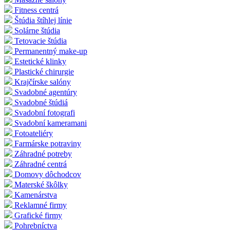
Fitness centrá
Štúdia štíhlej línie
Solárne štúdia
Tetovacie štúdia
Permanentný make-up
Estetické klinky
Plastické chirurgie
Krajčírske salóny
Svadobné agentúry
Svadobné štúdiá
Svadobní fotografi
Svadobní kameramani
Fotoateliéry
Farmárske potraviny
Záhradné potreby
Záhradné centrá
Domovy dôchodcov
Materské škôlky
Kamenárstva
Reklamné firmy
Grafické firmy
Pohrebníctva