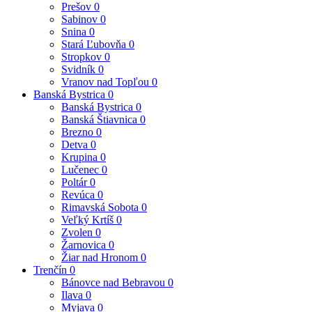
Prešov
0
Sabinov
0
Snina
0
Stará Ľubovňa
0
Stropkov
0
Svidník
0
Vranov nad Topľou
0
Banská Bystrica
0
Banská Bystrica
0
Banská Štiavnica
0
Brezno
0
Detva
0
Krupina
0
Lučenec
0
Poltár
0
Revúca
0
Rimavská Sobota
0
Veľký Krtíš
0
Zvolen
0
Žarnovica
0
Žiar nad Hronom
0
Trenčín
0
Bánovce nad Bebravou
0
Ilava
0
Myjava
0