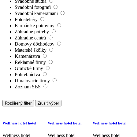
Svadobné štúdiá
Svadobní fotografi
Svadobní kameramani
Fotoateliéry
Farmárske potraviny
Záhradné potreby
Záhradné centrá
Domovy dôchodcov
Materské škôlky
Kamenárstva
Reklamné firmy
Grafické firmy
Pohrebníctva
Upratovacie firmy
Zoznam SBS
Rozširený filter
Zrušiť výber
Wellness hotel hotel
Wellness hotel hotel
Wellness hotel hotel
Wellness hotel
Wellness hotel
Wellness hotel