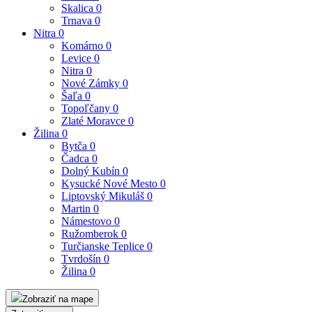
Skalica
0
Trnava
0
Nitra
0
Komárno
0
Levice
0
Nitra
0
Nové Zámky
0
Šaľa
0
Topoľčany
0
Zlaté Moravce
0
Žilina
0
Bytča
0
Čadca
0
Dolný Kubín
0
Kysucké Nové Mesto
0
Liptovský Mikuláš
0
Martin
0
Námestovo
0
Ružomberok
0
Turčianske Teplice
0
Tvrdošín
0
Žilina
0
Zobraziť na mape