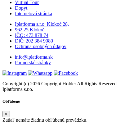
Virtual Tour
Dopyt
Internetová stránka
Iplatforma s.r.o. Klokoč 28,
962 25 Klokoč
IČO: 473 878 74
DiČ: 202 384 9080
Ochrana osobných údajov
info@iplatforma.sk
Partnerské stránky
Copyright (c) 2026 Copyright Holder All Rights Reserved
Iplatforma s.r.o.
Obľúbené
×
Zatiaľ nemáte žiadnu obľúbenú prevádzku.