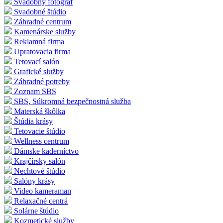
Svadobný fotograf
Svadobné štúdio
Záhradné centrum
Kamenárske služby
Reklamná firma
Upratovacia firma
Tetovací salón
Grafické služby
Záhradné potreby
Zoznam SBS
SBS, Súkromná bezpečnostná služba
Materská škôlka
Štúdia krásy
Tetovacie štúdio
Wellness centrum
Dámske kaderníctvo
Krajčírsky salón
Nechtové štúdio
Salóny krásy
Video kameraman
Relaxačné centrá
Solárne štúdio
Kozmetické služby