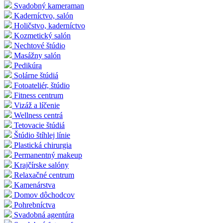
Svadobný kameraman
Kaderníctvo, salón
Holičstvo, kaderníctvo
Kozmetický salón
Nechtové štúdio
Masážny salón
Pedikúra
Solárne štúdiá
Fotoateliér, štúdio
Fitness centrum
Vizáž a líčenie
Wellness centrá
Tetovacie štúdiá
Štúdio štíhlej línie
Plastická chirurgia
Permanentný makeup
Krajčírske salóny
Relaxačné centrum
Kamenárstva
Domov dôchodcov
Pohrebníctva
Svadobná agentúra