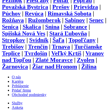
Pezinok
|
Piešťany
|
Poltár
|
Poprad
|
Považská Bystrica
|
Prešov
|
Prievidza
|
Púchov
|
Revúca
|
Rimavská Sobota
|
Rožňava
|
Ružomberok
|
Sabinov
|
Senec
|
Senica
|
Skalica
|
Snina
|
Sobrance
|
Spišská Nová Ves
|
Stará Ľubovňa
|
Stropkov
|
Svidník
|
Šaľa
|
Topoľčany
|
Trebišov
|
Trenčín
|
Trnava
|
Turčianske
Teplice
|
Tvrdošín
|
Veľký Krtíš
|
Vranov
nad Topľou
|
Zlaté Moravce
|
Zvolen
|
Žarnovica
|
Žiar nad Hronom
|
Žilina
O nás
Kariéra
Prihlásenie
Pridať firmu
Obchodné podmienky
Služby
Anketa