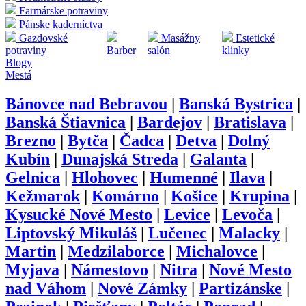
Farmárske potraviny
Pánske kaderníctva
Gazdovské
Masážny
Estetické
potraviny
Barber
salón
klinky
Blogy
Mestá
Bánovce nad Bebravou
|
Banská Bystrica
|
Banská Štiavnica
|
Bardejov
|
Bratislava
|
Brezno
|
Bytča
|
Čadca
|
Detva
|
Dolný
Kubín
|
Dunajská Streda
|
Galanta
|
Gelnica
|
Hlohovec
|
Humenné
|
Ilava
|
Kežmarok
|
Komárno
|
Košice
|
Krupina
|
Kysucké Nové Mesto
|
Levice
|
Levoča
|
Liptovský Mikuláš
|
Lučenec
|
Malacky
|
Martin
|
Medzilaborce
|
Michalovce
|
Myjava
|
Námestovo
|
Nitra
|
Nové Mesto
nad Váhom
|
Nové Zámky
|
Partizánske
|