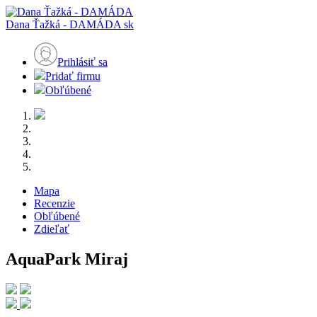
Dana Ťažká - DAMÁDA
sk
Prihlásiť sa
Pridať firmu
Obľúbené
Mapa
Recenzie
Obľúbené
Zdieľať
AquaPark Miraj