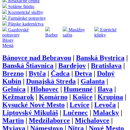
Relaxačné centrá
Solárne štúdio
Kozmetické služby
Farmárske potraviny
Pánske kaderníctva
Gazdovské
Masážny
Estetické
potraviny
Barber
salón
klinky
Blogy
Mestá
Bánovce nad Bebravou
|
Banská Bystrica
|
Banská Štiavnica
|
Bardejov
|
Bratislava
|
Brezno
|
Bytča
|
Čadca
|
Detva
|
Dolný
Kubín
|
Dunajská Streda
|
Galanta
|
Gelnica
|
Hlohovec
|
Humenné
|
Ilava
|
Kežmarok
|
Komárno
|
Košice
|
Krupina
|
Kysucké Nové Mesto
|
Levice
|
Levoča
|
Liptovský Mikuláš
|
Lučenec
|
Malacky
|
Martin
|
Medzilaborce
|
Michalovce
|
Myjava
|
Námestovo
|
Nitra
|
Nové Mesto