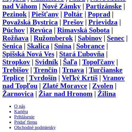
nad Váhom
|
Nové Zámky
|
Partizánske
|
Pezinok
|
Piešťany
|
Poltár
|
Poprad
|
Považská Bystrica
|
Prešov
|
Prievidza
|
Púchov
|
Revúca
|
Rimavská Sobota
|
Rožňava
|
Ružomberok
|
Sabinov
|
Senec
|
Senica
|
Skalica
|
Snina
|
Sobrance
|
Spišská Nová Ves
|
Stará Ľubovňa
|
Stropkov
|
Svidník
|
Šaľa
|
Topoľčany
|
Trebišov
|
Trenčín
|
Trnava
|
Turčianske
Teplice
|
Tvrdošín
|
Veľký Krtíš
|
Vranov
nad Topľou
|
Zlaté Moravce
|
Zvolen
|
Žarnovica
|
Žiar nad Hronom
|
Žilina
O nás
Kariéra
Prihlásenie
Pridať firmu
Obchodné podmienky