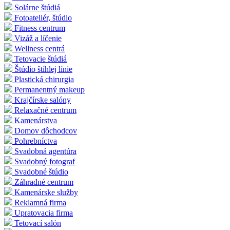
Solárne štúdiá
Fotoateliér, štúdio
Fitness centrum
Vizáž a líčenie
Wellness centrá
Tetovacie štúdiá
Štúdio štíhlej línie
Plastická chirurgia
Permanentný makeup
Krajčírske salóny
Relaxačné centrum
Kamenárstva
Domov dôchodcov
Pohrebníctva
Svadobná agentúra
Svadobný fotograf
Svadobné štúdio
Záhradné centrum
Kamenárske služby
Reklamná firma
Upratovacia firma
Tetovací salón