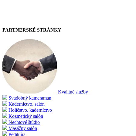
PARTNERSKÉ STRÁNKY
Kvalitné služby
Svadobný kameraman
Kaderníctvo, salón
Holičstvo, kaderníctvo
Kozmetický salón
Nechtové štúdio
Masážny salón
Pedikúra