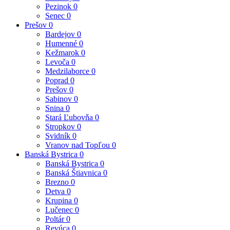
Pezinok
0
Senec
0
Prešov
0
Bardejov
0
Humenné
0
Kežmarok
0
Levoča
0
Medzilaborce
0
Poprad
0
Prešov
0
Sabinov
0
Snina
0
Stará Ľubovňa
0
Stropkov
0
Svidník
0
Vranov nad Topľou
0
Banská Bystrica
0
Banská Bystrica
0
Banská Štiavnica
0
Brezno
0
Detva
0
Krupina
0
Lučenec
0
Poltár
0
Revúca
0