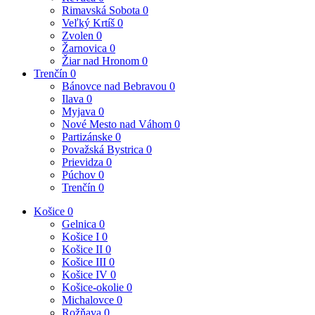
Rimavská Sobota
0
Veľký Krtíš
0
Zvolen
0
Žarnovica
0
Žiar nad Hronom
0
Trenčín
0
Bánovce nad Bebravou
0
Ilava
0
Myjava
0
Nové Mesto nad Váhom
0
Partizánske
0
Považská Bystrica
0
Prievidza
0
Púchov
0
Trenčín
0
Košice
0
Gelnica
0
Košice I
0
Košice II
0
Košice III
0
Košice IV
0
Košice-okolie
0
Michalovce
0
Rožňava
0