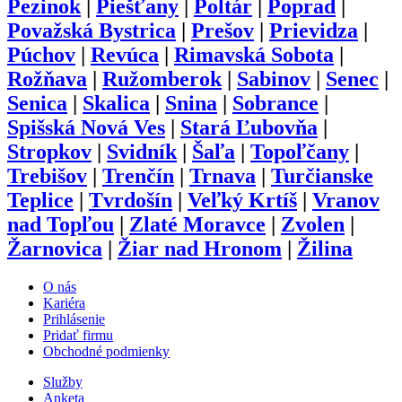
Pezinok
|
Piešťany
|
Poltár
|
Poprad
|
Považská Bystrica
|
Prešov
|
Prievidza
|
Púchov
|
Revúca
|
Rimavská Sobota
|
Rožňava
|
Ružomberok
|
Sabinov
|
Senec
|
Senica
|
Skalica
|
Snina
|
Sobrance
|
Spišská Nová Ves
|
Stará Ľubovňa
|
Stropkov
|
Svidník
|
Šaľa
|
Topoľčany
|
Trebišov
|
Trenčín
|
Trnava
|
Turčianske
Teplice
|
Tvrdošín
|
Veľký Krtíš
|
Vranov
nad Topľou
|
Zlaté Moravce
|
Zvolen
|
Žarnovica
|
Žiar nad Hronom
|
Žilina
O nás
Kariéra
Prihlásenie
Pridať firmu
Obchodné podmienky
Služby
Anketa