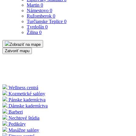
Martin
0
Námestovo
0
Ružomberok
0
Turčianske Teplice
0
Tvrdošín
0
Žilina
0
Zobraziť na mape
Zatvoriť mapu
Wellness centrá
Kozmetické salóny
Pánske kaderníctva
Dámske kaderníctva
Barberi
Nechtové štúdia
Pedikúry
Masážne salóny