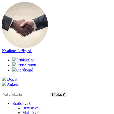
Kvalitné služby
sk
Prihlásiť sa
Pridať firmu
Obľúbené
Dopyt
Anketa
Hľadať (
)
Bratislava
0
Bratislava
0
Malacky
0