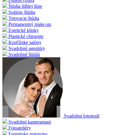
Fitness centrá
Štúdia štíhlej línie
Solárne štúdia
Tetovacie štúdia
Permanentný make-up
Estetické klinky
Plastické chirurgie
Krajčírske salóny
Svadobné agentúry
Svadobné štúdiá
Svadobní fotografi
Svadobní kameramani
Fotoateliéry
Farmárske potraviny