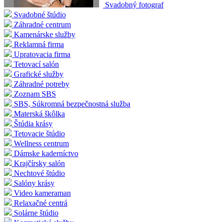
Svadobný fotograf
Svadobné štúdio
Záhradné centrum
Kamenárske služby
Reklamná firma
Upratovacia firma
Tetovací salón
Grafické služby
Záhradné potreby
Zoznam SBS
SBS, Súkromná bezpečnostná služba
Materská škôlka
Štúdia krásy
Tetovacie štúdio
Wellness centrum
Dámske kaderníctvo
Krajčírsky salón
Nechtové štúdio
Salóny krásy
Video kameraman
Relaxačné centrá
Solárne štúdio