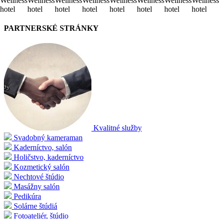
Wellness
Wellness
Wellness
Wellness
Wellness
Wellness
Wellness
Wellness
hotel
hotel
hotel
hotel
hotel
hotel
hotel
hotel
PARTNERSKÉ STRÁNKY
Kvalitné služby
Svadobný kameraman
Kaderníctvo, salón
Holičstvo, kaderníctvo
Kozmetický salón
Nechtové štúdio
Masážny salón
Pedikúra
Solárne štúdiá
Fotoateliér, štúdio