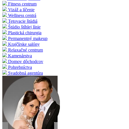
Fitness centrum
Vizáž a líčenie
Wellness centrá
Tetovacie štúdiá
Štúdio štíhlej línie
Plastická chirurgia
Permanentný makeup
Krajčírske salóny
Relaxačné centrum
Kamenárstva
Domov dôchodcov
Pohrebníctva
Svadobná agentúra