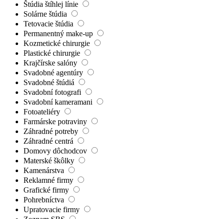
Štúdia štíhlej línie
Solárne štúdia
Tetovacie štúdia
Permanentný make-up
Kozmetické chirurgie
Plastické chirurgie
Krajčírske salóny
Svadobné agentúry
Svadobné štúdiá
Svadobní fotografi
Svadobní kameramani
Fotoateliéry
Farmárske potraviny
Záhradné potreby
Záhradné centrá
Domovy dôchodcov
Materské škôlky
Kamenárstva
Reklamné firmy
Grafické firmy
Pohrebníctva
Upratovacie firmy