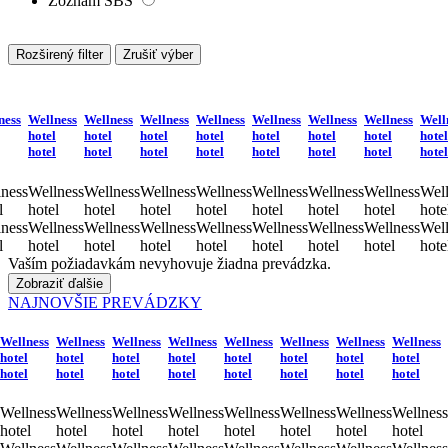
Zoznam SBS
Rozširený filter
Zrušiť výber
ness
Wellness
Wellness
Wellness
Wellness
Wellness
Wellness
Wellness
Well
hotel
hotel
hotel
hotel
hotel
hotel
hotel
hotel
hotel
hotel
hotel
hotel
hotel
hotel
hotel
hotel
ness
Wellness
Wellness
Wellness
Wellness
Wellness
Wellness
Wellness
Well
l
hotel
hotel
hotel
hotel
hotel
hotel
hotel
hote
ness
Wellness
Wellness
Wellness
Wellness
Wellness
Wellness
Wellness
Well
l
hotel
hotel
hotel
hotel
hotel
hotel
hotel
hote
Vaším požiadavkám nevyhovuje žiadna prevádzka.
Zobraziť ďalšie
NAJNOVŠIE PREVÁDZKY
Wellness
Wellness
Wellness
Wellness
Wellness
Wellness
Wellness
Wellness
hotel
hotel
hotel
hotel
hotel
hotel
hotel
hotel
hotel
hotel
hotel
hotel
hotel
hotel
hotel
hotel
Wellness
Wellness
Wellness
Wellness
Wellness
Wellness
Wellness
Wellness
hotel
hotel
hotel
hotel
hotel
hotel
hotel
hotel