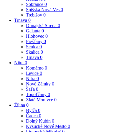
Sobrance
0
Spišská Nová Ves
0
Trebišov
0
Trnava
0
Dunajská Streda
0
Galanta
0
Hlohovec
0
Piešťany
0
Senica
0
Skalica
0
Trnava
0
Nitra
0
Komárno
0
Levice
0
Nitra
0
Nové Zámky
0
Šaľa
0
Topoľčany
0
Zlaté Moravce
0
Žilina
0
Bytča
0
Čadca
0
Dolný Kubín
0
Kysucké Nové Mesto
0
Liptovský Mikuláš
0