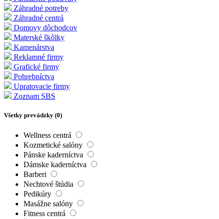
Záhradné potreby
Záhradné centrá
Domovy dôchodcov
Materské škôlky
Kamenárstva
Reklamné firmy
Grafické firmy
Pohrebníctva
Upratovacie firmy
Zoznam SBS
Všetky prevádzky (
0
)
Wellness centrá
Kozmetické salóny
Pánske kaderníctva
Dámske kaderníctva
Barberi
Nechtové štúdia
Pedikúry
Masážne salóny
Fitness centrá