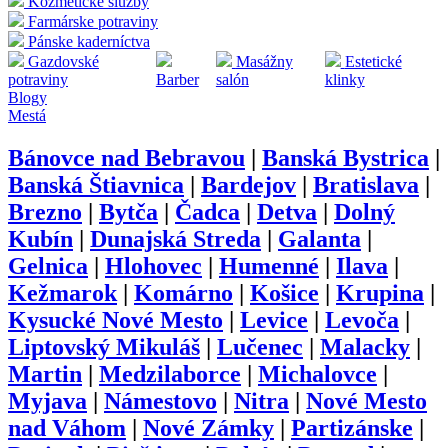
Kozmetické služby
Farmárske potraviny
Pánske kaderníctva
Gazdovské
Masážny
Estetické
potraviny
Barber
salón
klinky
Blogy
Mestá
Bánovce nad Bebravou
|
Banská Bystrica
|
Banská Štiavnica
|
Bardejov
|
Bratislava
|
Brezno
|
Bytča
|
Čadca
|
Detva
|
Dolný
Kubín
|
Dunajská Streda
|
Galanta
|
Gelnica
|
Hlohovec
|
Humenné
|
Ilava
|
Kežmarok
|
Komárno
|
Košice
|
Krupina
|
Kysucké Nové Mesto
|
Levice
|
Levoča
|
Liptovský Mikuláš
|
Lučenec
|
Malacky
|
Martin
|
Medzilaborce
|
Michalovce
|
Myjava
|
Námestovo
|
Nitra
|
Nové Mesto
nad Váhom
|
Nové Zámky
|
Partizánske
|