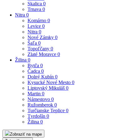
Skalica
0
Trnava
0
Nitra
0
Komárno
0
Levice
0
Nitra
0
Nové Zámky
0
Šaľa
0
Topoľčany
0
Zlaté Moravce
0
Žilina
0
Bytča
0
Čadca
0
Dolný Kubín
0
Kysucké Nové Mesto
0
Liptovský Mikuláš
0
Martin
0
Námestovo
0
Ružomberok
0
Turčianske Teplice
0
Tvrdošín
0
Žilina
0
Zobraziť na mape