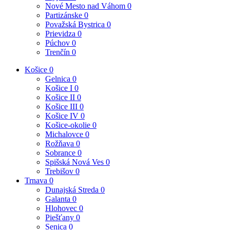
Nové Mesto nad Váhom
0
Partizánske
0
Považská Bystrica
0
Prievidza
0
Púchov
0
Trenčín
0
Košice
0
Gelnica
0
Košice I
0
Košice II
0
Košice III
0
Košice IV
0
Košice-okolie
0
Michalovce
0
Rožňava
0
Sobrance
0
Spišská Nová Ves
0
Trebišov
0
Trnava
0
Dunajská Streda
0
Galanta
0
Hlohovec
0
Piešťany
0
Senica
0