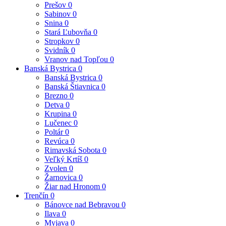
Prešov
0
Sabinov
0
Snina
0
Stará Ľubovňa
0
Stropkov
0
Svidník
0
Vranov nad Topľou
0
Banská Bystrica
0
Banská Bystrica
0
Banská Štiavnica
0
Brezno
0
Detva
0
Krupina
0
Lučenec
0
Poltár
0
Revúca
0
Rimavská Sobota
0
Veľký Krtíš
0
Zvolen
0
Žarnovica
0
Žiar nad Hronom
0
Trenčín
0
Bánovce nad Bebravou
0
Ilava
0
Myjava
0