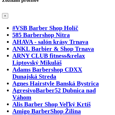
×
#VSB Barber Shop Holíč
585 Barbershop Nitra
AHAVA - salón krásy Trnava
ANKL Barbier & Shop Trnava
ARNY CLUB fitness&relax
Liptovský Mikuláš
Adams Barbershop CDXX
Dunajská Streda
Agnes Hairstyle Banská Bystrica
AgresivoBarber52 Dubnica nad
Váhom
Alis Barber Shop Veľký Krtíš
Amigo BarberShop Žilina