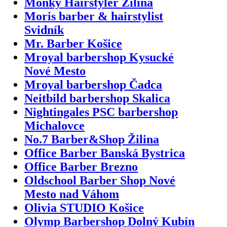
Monky Hairstyler Žilina
Moris barber & hairstylist
Svidník
Mr. Barber Košice
Mroyal barbershop Kysucké
Nové Mesto
Mroyal barbershop Čadca
Neitbild barbershop Skalica
Nightingales PSC barbershop
Michalovce
No.7 Barber&Shop Žilina
Office Barber Banská Bystrica
Office Barber Brezno
Oldschool Barber Shop Nové
Mesto nad Váhom
Olivia STUDIO Košice
Olymp Barbershop Dolný Kubín