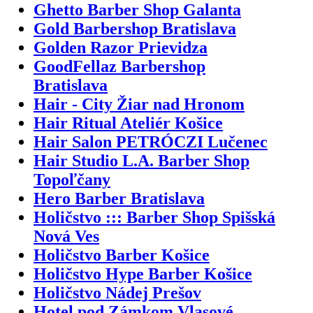
Ghetto Barber Shop Galanta
Gold Barbershop Bratislava
Golden Razor Prievidza
GoodFellaz Barbershop
Bratislava
Hair - City Žiar nad Hronom
Hair Ritual Ateliér Košice
Hair Salon PETRÓCZI Lučenec
Hair Studio L.A. Barber Shop
Topoľčany
Hero Barber Bratislava
Holičstvo ::: Barber Shop Spišská
Nová Ves
Holičstvo Barber Košice
Holičstvo Hype Barber Košice
Holičstvo Nádej Prešov
Hotel pod Zámkom Vlasové