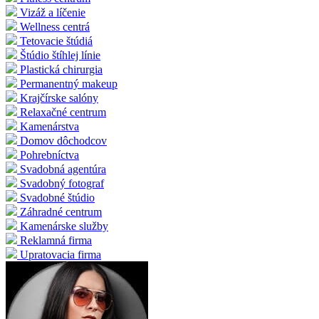
Vizáž a líčenie
Wellness centrá
Tetovacie štúdiá
Štúdio štíhlej línie
Plastická chirurgia
Permanentný makeup
Krajčírske salóny
Relaxačné centrum
Kamenárstva
Domov dôchodcov
Pohrebníctva
Svadobná agentúra
Svadobný fotograf
Svadobné štúdio
Záhradné centrum
Kamenárske služby
Reklamná firma
Upratovacia firma