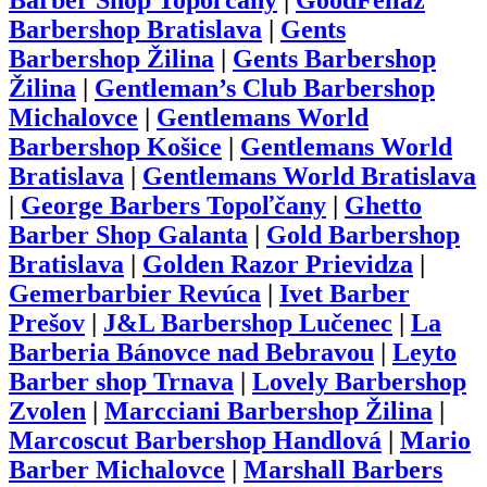
Barber Shop Topoľčany
|
GoodFellaz
Barbershop Bratislava
|
Gents
Barbershop Žilina
|
Gents Barbershop
Žilina
|
Gentleman’s Club Barbershop
Michalovce
|
Gentlemans World
Barbershop Košice
|
Gentlemans World
Bratislava
|
Gentlemans World Bratislava
|
George Barbers Topoľčany
|
Ghetto
Barber Shop Galanta
|
Gold Barbershop
Bratislava
|
Golden Razor Prievidza
|
Gemerbarbier Revúca
|
Ivet Barber
Prešov
|
J&L Barbershop Lučenec
|
La
Barberia Bánovce nad Bebravou
|
Leyto
Barber shop Trnava
|
Lovely Barbershop
Zvolen
|
Marcciani Barbershop Žilina
|
Marcoscut Barbershop Handlová
|
Mario
Barber Michalovce
|
Marshall Barbers