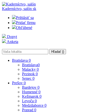
Kaderníctvo, salón
sk
Prihlásiť sa
Pridať firmu
Obľúbené
Dopyt
Anketa
Hľadať (
)
Bratislava
0
Bratislava
0
Malacky
0
Pezinok
0
Senec
0
Prešov
0
Bardejov
0
Humenné
0
Kežmarok
0
Levoča
0
Medzilaborce
0
Poprad
0