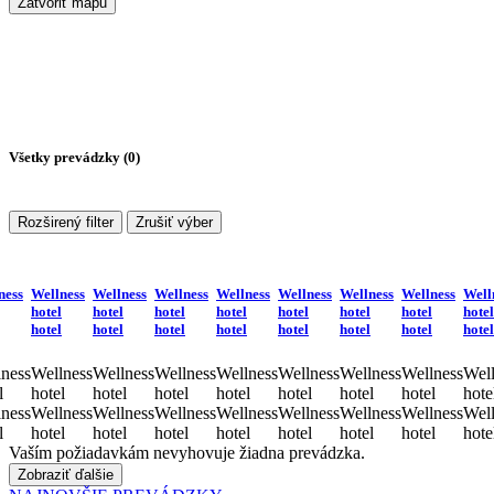
Zatvoriť mapu
Všetky prevádzky (
0
)
Rozširený filter
Zrušiť výber
ness
Wellness
Wellness
Wellness
Wellness
Wellness
Wellness
Wellness
Well
hotel
hotel
hotel
hotel
hotel
hotel
hotel
hotel
hotel
hotel
hotel
hotel
hotel
hotel
hotel
hotel
ness
Wellness
Wellness
Wellness
Wellness
Wellness
Wellness
Wellness
Well
l
hotel
hotel
hotel
hotel
hotel
hotel
hotel
hote
ness
Wellness
Wellness
Wellness
Wellness
Wellness
Wellness
Wellness
Well
l
hotel
hotel
hotel
hotel
hotel
hotel
hotel
hote
Vaším požiadavkám nevyhovuje žiadna prevádzka.
Zobraziť ďalšie