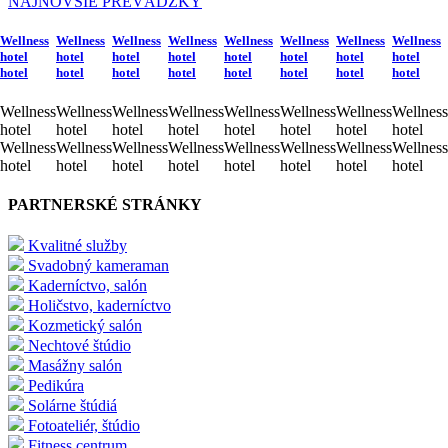
NAJNOVŠIE PREVÁDZKY
Wellness
Wellness
Wellness
Wellness
Wellness
Wellness
Wellness
Wellness
hotel
hotel
hotel
hotel
hotel
hotel
hotel
hotel
hotel
hotel
hotel
hotel
hotel
hotel
hotel
hotel
Wellness
Wellness
Wellness
Wellness
Wellness
Wellness
Wellness
Wellness
hotel
hotel
hotel
hotel
hotel
hotel
hotel
hotel
Wellness
Wellness
Wellness
Wellness
Wellness
Wellness
Wellness
Wellness
hotel
hotel
hotel
hotel
hotel
hotel
hotel
hotel
PARTNERSKÉ STRÁNKY
Kvalitné služby
Svadobný kameraman
Kaderníctvo, salón
Holičstvo, kaderníctvo
Kozmetický salón
Nechtové štúdio
Masážny salón
Pedikúra
Solárne štúdiá
Fotoateliér, štúdio
Fitness centrum