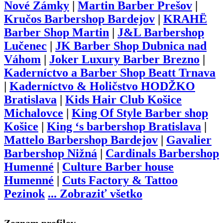
Nové Zámky
|
Martin Barber Prešov
|
Kručos Barbershop Bardejov
|
KRAHË
Barber Shop Martin
|
J&L Barbershop
Lučenec
|
JK Barber Shop Dubnica nad
Váhom
|
Joker Luxury Barber Brezno
|
Kaderníctvo a Barber Shop Beatt Trnava
|
Kaderníctvo & Holičstvo HODŽKO
Bratislava
|
Kids Hair Club Košice
Michalovce
|
King Of Style Barber shop
Košice
|
King ‘s barbershop Bratislava
|
Mattelo Barbershop Bardejov
|
Gavalier
Barbershop Nižná
|
Cardinals Barbershop
Humenné
|
Culture Barber house
Humenné
|
Cuts Factory & Tattoo
Pezinok
...
Zobraziť všetko
Zoznam profilov