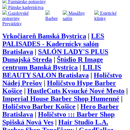
Farmárske potraviny
Pánske kaderníctva
Gazdovské
Masážny
Estetické
potraviny
Barber
salón
klinky
Prevádzky
Vrkočiareň Banská Bystrica
|
LES
PALISADES - Kadernícky salón
Bratislava
|
SALÓN LADY'S PLUS
Dunajská Streda
|
Štúdio R Image
centrum Banská Bystrica
|
LILIS
BEAUTY SALON Bratislava
|
Holičstvo
Nádej Prešov
|
Holičstvo Hype Barber
Košice
|
HustleCuts Kysucké Nové Mesto
|
Imperial House Barber Shop Humenné
|
Holičstvo Barber Košice
|
Hero Barber
Bratislava
|
Holičstvo ::: Barber Shop
Spišská Nová Ves
|
Hair Studio L.A.