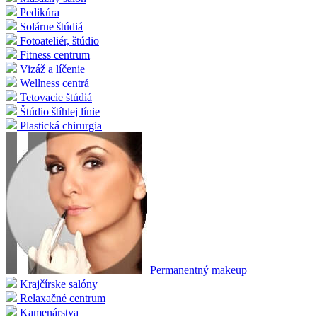
Pedikúra
Solárne štúdiá
Fotoateliér, štúdio
Fitness centrum
Vizáž a líčenie
Wellness centrá
Tetovacie štúdiá
Štúdio štíhlej línie
Plastická chirurgia
Permanentný makeup
Krajčírske salóny
Relaxačné centrum
Kamenárstva