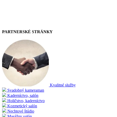
PARTNERSKÉ STRÁNKY
Kvalitné služby
Svadobný kameraman
Kaderníctvo, salón
Holičstvo, kaderníctvo
Kozmetický salón
Nechtové štúdio
Masážny salón