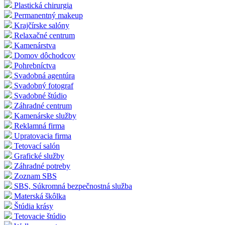
Plastická chirurgia
Permanentný makeup
Krajčírske salóny
Relaxačné centrum
Kamenárstva
Domov dôchodcov
Pohrebníctva
Svadobná agentúra
Svadobný fotograf
Svadobné štúdio
Záhradné centrum
Kamenárske služby
Reklamná firma
Upratovacia firma
Tetovací salón
Grafické služby
Záhradné potreby
Zoznam SBS
SBS, Súkromná bezpečnostná služba
Materská škôlka
Štúdia krásy
Tetovacie štúdio