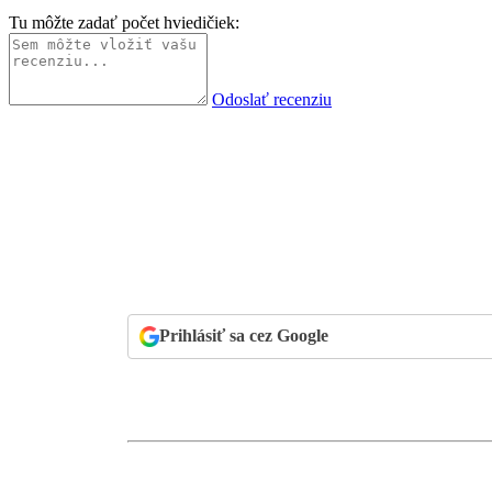
Tu môžte zadať počet hviedičiek:
Odoslať recenziu
Prihlásiť sa cez Google