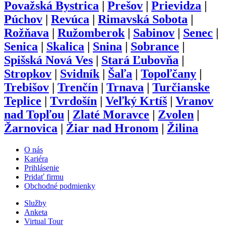
Považská Bystrica
|
Prešov
|
Prievidza
|
Púchov
|
Revúca
|
Rimavská Sobota
|
Rožňava
|
Ružomberok
|
Sabinov
|
Senec
|
Senica
|
Skalica
|
Snina
|
Sobrance
|
Spišská Nová Ves
|
Stará Ľubovňa
|
Stropkov
|
Svidník
|
Šaľa
|
Topoľčany
|
Trebišov
|
Trenčín
|
Trnava
|
Turčianske
Teplice
|
Tvrdošín
|
Veľký Krtíš
|
Vranov
nad Topľou
|
Zlaté Moravce
|
Zvolen
|
Žarnovica
|
Žiar nad Hronom
|
Žilina
O nás
Kariéra
Prihlásenie
Pridať firmu
Obchodné podmienky
Služby
Anketa
Virtual Tour