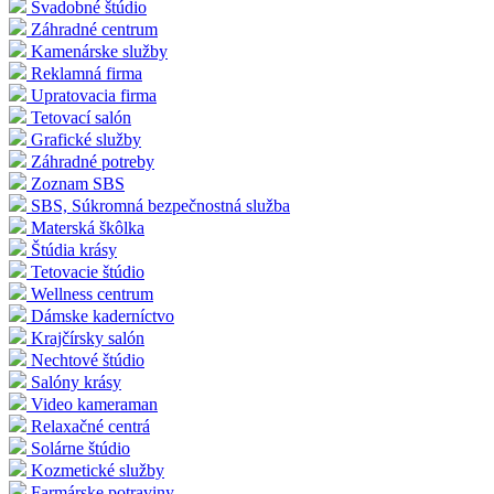
Svadobné štúdio
Záhradné centrum
Kamenárske služby
Reklamná firma
Upratovacia firma
Tetovací salón
Grafické služby
Záhradné potreby
Zoznam SBS
SBS, Súkromná bezpečnostná služba
Materská škôlka
Štúdia krásy
Tetovacie štúdio
Wellness centrum
Dámske kaderníctvo
Krajčírsky salón
Nechtové štúdio
Salóny krásy
Video kameraman
Relaxačné centrá
Solárne štúdio
Kozmetické služby
Farmárske potraviny