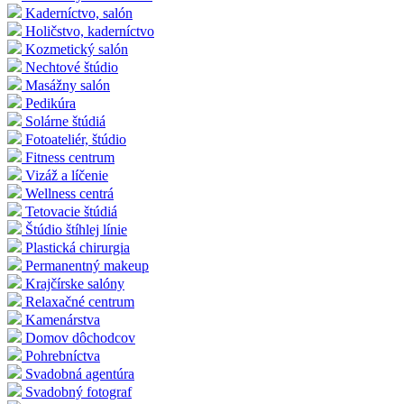
Kaderníctvo, salón
Holičstvo, kaderníctvo
Kozmetický salón
Nechtové štúdio
Masážny salón
Pedikúra
Solárne štúdiá
Fotoateliér, štúdio
Fitness centrum
Vizáž a líčenie
Wellness centrá
Tetovacie štúdiá
Štúdio štíhlej línie
Plastická chirurgia
Permanentný makeup
Krajčírske salóny
Relaxačné centrum
Kamenárstva
Domov dôchodcov
Pohrebníctva
Svadobná agentúra
Svadobný fotograf