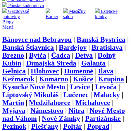
Pánske kaderníctva
Gazdovské
Masážny
Estetické
potraviny
Barber
salón
klinky
Blogy
Mestá
Bánovce nad Bebravou
|
Banská Bystrica
|
Banská Štiavnica
|
Bardejov
|
Bratislava
|
Brezno
|
Bytča
|
Čadca
|
Detva
|
Dolný
Kubín
|
Dunajská Streda
|
Galanta
|
Gelnica
|
Hlohovec
|
Humenné
|
Ilava
|
Kežmarok
|
Komárno
|
Košice
|
Krupina
|
Kysucké Nové Mesto
|
Levice
|
Levoča
|
Liptovský Mikuláš
|
Lučenec
|
Malacky
|
Martin
|
Medzilaborce
|
Michalovce
|
Myjava
|
Námestovo
|
Nitra
|
Nové Mesto
nad Váhom
|
Nové Zámky
|
Partizánske
|
Pezinok
|
Piešťany
|
Poltár
|
Poprad
|