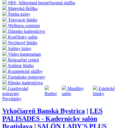
SBS, Súkromná bezpečnostná služba
Materská škôlka
Štúdia krásy
Tetovacie štúdio
Wellness centrum
Dámske kaderníctvo
Krajčírsky salón
Nechtové štúdio
Salóny krásy
Video kameraman
Relaxačné centrá
Solárne štúdio
Kozmetické služby
Farmárske potraviny
Pánske kaderníctva
Gazdovské
Masážny
Estetické
potraviny
Barber
salón
klinky
Prevádzky
Vrkočiareň Banská Bystrica
|
LES
PALISADES - Kadernícky salón
Bratislava
|
SALÓN LADY'S PLUS