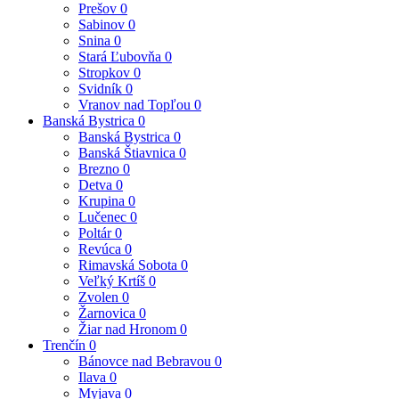
Prešov
0
Sabinov
0
Snina
0
Stará Ľubovňa
0
Stropkov
0
Svidník
0
Vranov nad Topľou
0
Banská Bystrica
0
Banská Bystrica
0
Banská Štiavnica
0
Brezno
0
Detva
0
Krupina
0
Lučenec
0
Poltár
0
Revúca
0
Rimavská Sobota
0
Veľký Krtíš
0
Zvolen
0
Žarnovica
0
Žiar nad Hronom
0
Trenčín
0
Bánovce nad Bebravou
0
Ilava
0
Myjava
0