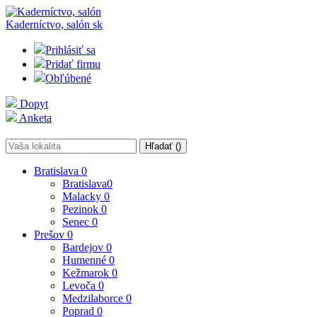
Kaderníctvo, salón
sk
Prihlásiť sa
Pridať firmu
Obľúbené
Dopyt
Anketa
Hľadať (
)
Bratislava
0
Bratislava
0
Malacky
0
Pezinok
0
Senec
0
Prešov
0
Bardejov
0
Humenné
0
Kežmarok
0
Levoča
0
Medzilaborce
0
Poprad
0