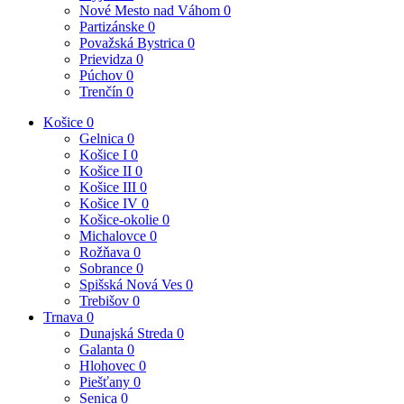
Nové Mesto nad Váhom
0
Partizánske
0
Považská Bystrica
0
Prievidza
0
Púchov
0
Trenčín
0
Košice
0
Gelnica
0
Košice I
0
Košice II
0
Košice III
0
Košice IV
0
Košice-okolie
0
Michalovce
0
Rožňava
0
Sobrance
0
Spišská Nová Ves
0
Trebišov
0
Trnava
0
Dunajská Streda
0
Galanta
0
Hlohovec
0
Piešťany
0
Senica
0