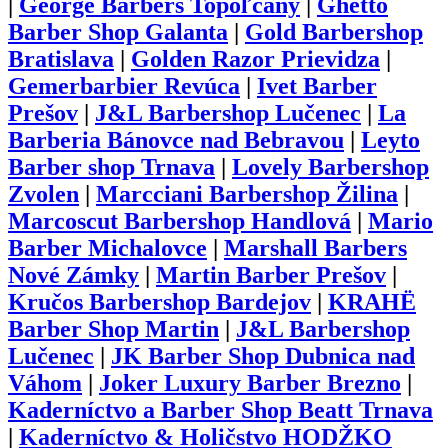
|
George Barbers Topoľčany
|
Ghetto
Barber Shop Galanta
|
Gold Barbershop
Bratislava
|
Golden Razor Prievidza
|
Gemerbarbier Revúca
|
Ivet Barber
Prešov
|
J&L Barbershop Lučenec
|
La
Barberia Bánovce nad Bebravou
|
Leyto
Barber shop Trnava
|
Lovely Barbershop
Zvolen
|
Marcciani Barbershop Žilina
|
Marcoscut Barbershop Handlová
|
Mario
Barber Michalovce
|
Marshall Barbers
Nové Zámky
|
Martin Barber Prešov
|
Kručos Barbershop Bardejov
|
KRAHË
Barber Shop Martin
|
J&L Barbershop
Lučenec
|
JK Barber Shop Dubnica nad
Váhom
|
Joker Luxury Barber Brezno
|
Kaderníctvo a Barber Shop Beatt Trnava
|
Kaderníctvo & Holičstvo HODŽKO