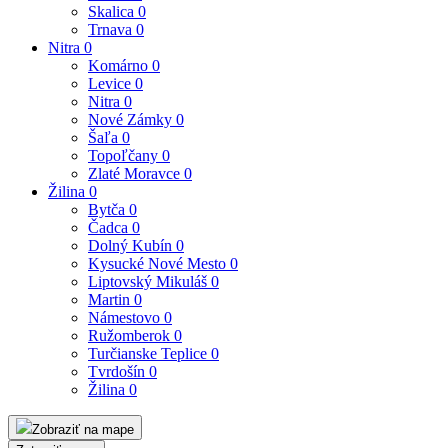
Skalica
0
Trnava
0
Nitra
0
Komárno
0
Levice
0
Nitra
0
Nové Zámky
0
Šaľa
0
Topoľčany
0
Zlaté Moravce
0
Žilina
0
Bytča
0
Čadca
0
Dolný Kubín
0
Kysucké Nové Mesto
0
Liptovský Mikuláš
0
Martin
0
Námestovo
0
Ružomberok
0
Turčianske Teplice
0
Tvrdošín
0
Žilina
0
Zobraziť na mape