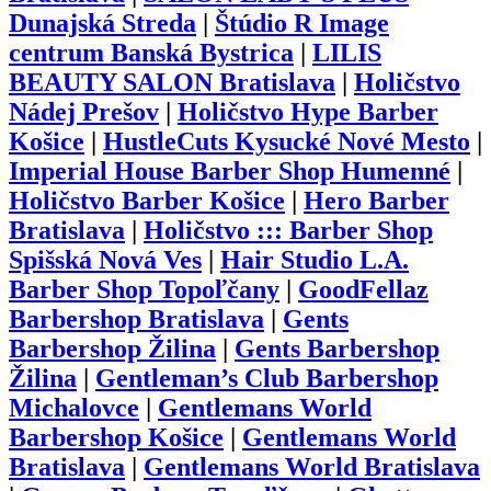
Dunajská Streda
|
Štúdio R Image
centrum Banská Bystrica
|
LILIS
BEAUTY SALON Bratislava
|
Holičstvo
Nádej Prešov
|
Holičstvo Hype Barber
Košice
|
HustleCuts Kysucké Nové Mesto
|
Imperial House Barber Shop Humenné
|
Holičstvo Barber Košice
|
Hero Barber
Bratislava
|
Holičstvo ::: Barber Shop
Spišská Nová Ves
|
Hair Studio L.A.
Barber Shop Topoľčany
|
GoodFellaz
Barbershop Bratislava
|
Gents
Barbershop Žilina
|
Gents Barbershop
Žilina
|
Gentleman’s Club Barbershop
Michalovce
|
Gentlemans World
Barbershop Košice
|
Gentlemans World
Bratislava
|
Gentlemans World Bratislava