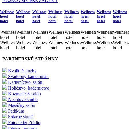
NAJNOVŠIE PREVÁDZKY
Wellness
Wellness
Wellness
Wellness
Wellness
Wellness
Wellness
Wellness
hotel
hotel
hotel
hotel
hotel
hotel
hotel
hotel
hotel
hotel
hotel
hotel
hotel
hotel
hotel
hotel
Wellness
Wellness
Wellness
Wellness
Wellness
Wellness
Wellness
Wellness
hotel
hotel
hotel
hotel
hotel
hotel
hotel
hotel
Wellness
Wellness
Wellness
Wellness
Wellness
Wellness
Wellness
Wellness
hotel
hotel
hotel
hotel
hotel
hotel
hotel
hotel
PARTNERSKÉ STRÁNKY
Kvalitné služby
Svadobný kameraman
Kaderníctvo, salón
Holičstvo, kaderníctvo
Kozmetický salón
Nechtové štúdio
Masážny salón
Pedikúra
Solárne štúdiá
Fotoateliér, štúdio
Fitness centrum