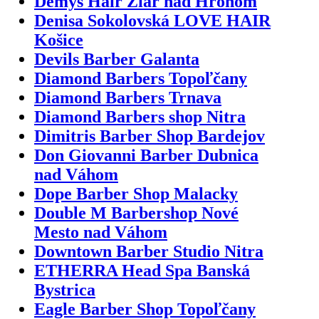
Demys Hair Žiar nad Hronom
Denisa Sokolovská LOVE HAIR
Košice
Devils Barber Galanta
Diamond Barbers Topoľčany
Diamond Barbers Trnava
Diamond Barbers shop Nitra
Dimitris Barber Shop Bardejov
Don Giovanni Barber Dubnica
nad Váhom
Dope Barber Shop Malacky
Double M Barbershop Nové
Mesto nad Váhom
Downtown Barber Studio Nitra
ETHERRA Head Spa Banská
Bystrica
Eagle Barber Shop Topoľčany