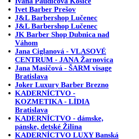
Ivana Paudičová Košice
Ivet Barber Prešov
J&L Barbershop Lučenec
J&L Barbershop Lučenec
JK Barber Shop Dubnica nad
Váhom
Jana Ciglanová - VLASOVÉ
CENTRUM - JANA Žarnovica
Jana Masičová - ŠARM visage
Bratislava
Joker Luxury Barber Brezno
KADERNÍCTVO -
KOZMETIKA - LÍDIA
Bratislava
KADERNÍCTVO - dámske,
pánske, detské Žilina
KADERNÍCTVO LUXY Banská