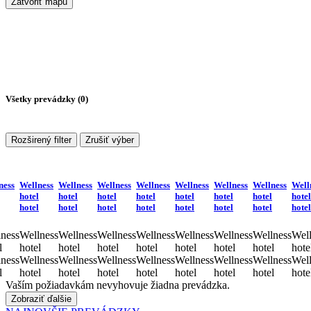
Zatvoriť mapu
Všetky prevádzky (
0
)
Rozširený filter
Zrušiť výber
ness
Wellness
Wellness
Wellness
Wellness
Wellness
Wellness
Wellness
Well
hotel
hotel
hotel
hotel
hotel
hotel
hotel
hotel
hotel
hotel
hotel
hotel
hotel
hotel
hotel
hotel
ness
Wellness
Wellness
Wellness
Wellness
Wellness
Wellness
Wellness
Well
l
hotel
hotel
hotel
hotel
hotel
hotel
hotel
hote
ness
Wellness
Wellness
Wellness
Wellness
Wellness
Wellness
Wellness
Well
l
hotel
hotel
hotel
hotel
hotel
hotel
hotel
hote
Vaším požiadavkám nevyhovuje žiadna prevádzka.
Zobraziť ďalšie