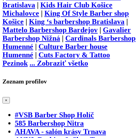
Bratislava
|
Kids Hair Club Košice
Michalovce
|
King Of Style Barber shop
Košice
|
King ‘s barbershop Bratislava
|
Mattelo Barbershop Bardejov
|
Gavalier
Barbershop Nižná
|
Cardinals Barbershop
Humenné
|
Culture Barber house
Humenné
|
Cuts Factory & Tattoo
Pezinok
...
Zobraziť všetko
Zoznam profilov
×
#VSB Barber Shop Holíč
585 Barbershop Nitra
AHAVA - salón krásy Trnava