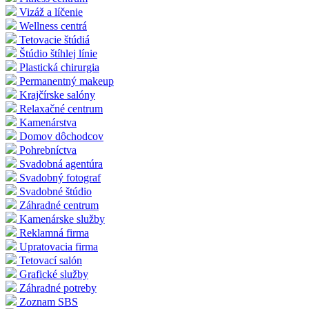
Vizáž a líčenie
Wellness centrá
Tetovacie štúdiá
Štúdio štíhlej línie
Plastická chirurgia
Permanentný makeup
Krajčírske salóny
Relaxačné centrum
Kamenárstva
Domov dôchodcov
Pohrebníctva
Svadobná agentúra
Svadobný fotograf
Svadobné štúdio
Záhradné centrum
Kamenárske služby
Reklamná firma
Upratovacia firma
Tetovací salón
Grafické služby
Záhradné potreby
Zoznam SBS