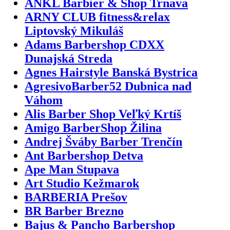
ANKL Barbier & Shop Trnava
ARNY CLUB fitness&relax
Liptovský Mikuláš
Adams Barbershop CDXX
Dunajská Streda
Agnes Hairstyle Banská Bystrica
AgresivoBarber52 Dubnica nad
Váhom
Alis Barber Shop Veľký Krtíš
Amigo BarberShop Žilina
Andrej Šváby Barber Trenčín
Ant Barbershop Detva
Ape Man Stupava
Art Studio Kežmarok
BARBERIA Prešov
BR Barber Brezno
Bajus & Pancho Barbershop