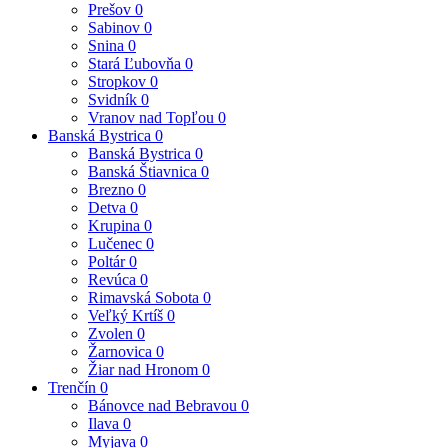
Prešov
0
Sabinov
0
Snina
0
Stará Ľubovňa
0
Stropkov
0
Svidník
0
Vranov nad Topľou
0
Banská Bystrica
0
Banská Bystrica
0
Banská Štiavnica
0
Brezno
0
Detva
0
Krupina
0
Lučenec
0
Poltár
0
Revúca
0
Rimavská Sobota
0
Veľký Krtíš
0
Zvolen
0
Žarnovica
0
Žiar nad Hronom
0
Trenčín
0
Bánovce nad Bebravou
0
Ilava
0
Myjava
0