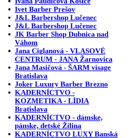
Ivana Paudičová Košice
Ivet Barber Prešov
J&L Barbershop Lučenec
J&L Barbershop Lučenec
JK Barber Shop Dubnica nad
Váhom
Jana Ciglanová - VLASOVÉ
CENTRUM - JANA Žarnovica
Jana Masičová - ŠARM visage
Bratislava
Joker Luxury Barber Brezno
KADERNÍCTVO -
KOZMETIKA - LÍDIA
Bratislava
KADERNÍCTVO - dámske,
pánske, detské Žilina
KADERNÍCTVO LUXY Banská