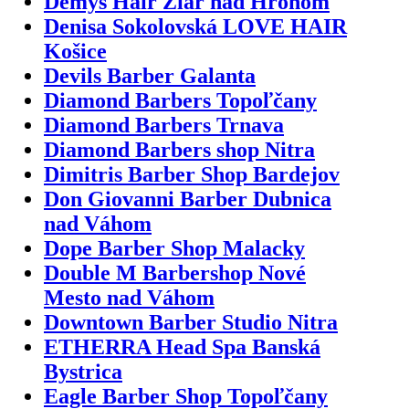
Demys Hair Žiar nad Hronom
Denisa Sokolovská LOVE HAIR
Košice
Devils Barber Galanta
Diamond Barbers Topoľčany
Diamond Barbers Trnava
Diamond Barbers shop Nitra
Dimitris Barber Shop Bardejov
Don Giovanni Barber Dubnica
nad Váhom
Dope Barber Shop Malacky
Double M Barbershop Nové
Mesto nad Váhom
Downtown Barber Studio Nitra
ETHERRA Head Spa Banská
Bystrica
Eagle Barber Shop Topoľčany