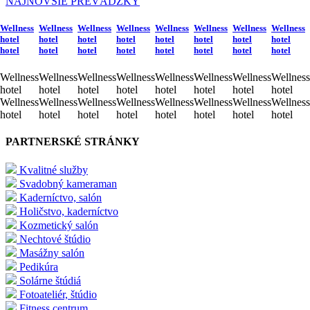
NAJNOVŠIE PREVÁDZKY
Wellness
Wellness
Wellness
Wellness
Wellness
Wellness
Wellness
Wellness
hotel
hotel
hotel
hotel
hotel
hotel
hotel
hotel
hotel
hotel
hotel
hotel
hotel
hotel
hotel
hotel
Wellness
Wellness
Wellness
Wellness
Wellness
Wellness
Wellness
Wellness
hotel
hotel
hotel
hotel
hotel
hotel
hotel
hotel
Wellness
Wellness
Wellness
Wellness
Wellness
Wellness
Wellness
Wellness
hotel
hotel
hotel
hotel
hotel
hotel
hotel
hotel
PARTNERSKÉ STRÁNKY
Kvalitné služby
Svadobný kameraman
Kaderníctvo, salón
Holičstvo, kaderníctvo
Kozmetický salón
Nechtové štúdio
Masážny salón
Pedikúra
Solárne štúdiá
Fotoateliér, štúdio
Fitness centrum