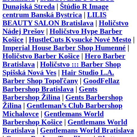
Dunajská Streda
|
Štúdio R Image
centrum Banská Bystrica
|
LILIS
BEAUTY SALON Bratislava
|
Holičstvo
Nádej Prešov
|
Holičstvo Hype Barber
Košice
|
HustleCuts Kysucké Nové Mesto
|
Imperial House Barber Shop Humenné
|
Holičstvo Barber Košice
|
Hero Barber
Bratislava
|
Holičstvo ::: Barber Shop
Spišská Nová Ves
|
Hair Studio L.A.
Barber Shop Topoľčany
|
GoodFellaz
Barbershop Bratislava
|
Gents
Barbershop Žilina
|
Gents Barbershop
Žilina
|
Gentleman’s Club Barbershop
Michalovce
|
Gentlemans World
Barbershop Košice
|
Gentlemans World
Bratislava
|
Gentlemans World Bratislava