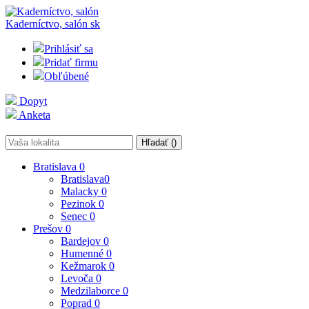
Kaderníctvo, salón
sk
Prihlásiť sa
Pridať firmu
Obľúbené
Dopyt
Anketa
Hľadať (
)
Bratislava
0
Bratislava
0
Malacky
0
Pezinok
0
Senec
0
Prešov
0
Bardejov
0
Humenné
0
Kežmarok
0
Levoča
0
Medzilaborce
0
Poprad
0