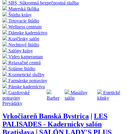
SBS, Súkromná bezpečnostná služba
Materská škôlka
Štúdia krásy
Tetovacie štúdio
Wellness centrum
Dámske kaderníctvo
Krajčírsky salón
Nechtové štúdio
Salóny krásy
Video kameraman
Relaxačné centrá
Solárne štúdio
Kozmetické služby
Farmárske potraviny
Pánske kaderníctva
Gazdovské
Masážny
Estetické
potraviny
Barber
salón
klinky
Prevádzky
Vrkočiareň Banská Bystrica
|
LES
PALISADES - Kadernícky salón
Bratislava
|
SALÓN LADY'S PLUS