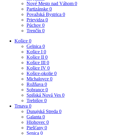
Nové Mesto nad Váhom
0
Partizánske
0
Považská Bystrica
0
Prievidza
0
Púchov
0
Trenčín
0
Košice
0
Gelnica
0
Košice I
0
Košice II
0
Košice III
0
Košice IV
0
Košice-okolie
0
Michalovce
0
Rožňava
0
Sobrance
0
Spišská Nová Ves
0
Trebišov
0
Trnava
0
Dunajská Streda
0
Galanta
0
Hlohovec
0
Piešťany
0
Senica
0