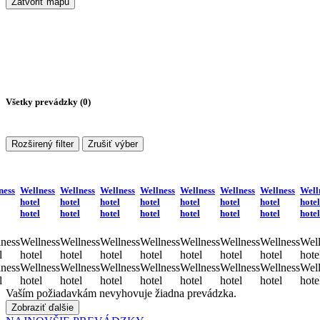
Zatvoriť mapu
Všetky prevádzky (
0
)
Rozširený filter
Zrušiť výber
ness
Wellness
Wellness
Wellness
Wellness
Wellness
Wellness
Wellness
Well
hotel
hotel
hotel
hotel
hotel
hotel
hotel
hotel
hotel
hotel
hotel
hotel
hotel
hotel
hotel
hotel
ness
Wellness
Wellness
Wellness
Wellness
Wellness
Wellness
Wellness
Well
l
hotel
hotel
hotel
hotel
hotel
hotel
hotel
hote
ness
Wellness
Wellness
Wellness
Wellness
Wellness
Wellness
Wellness
Well
l
hotel
hotel
hotel
hotel
hotel
hotel
hotel
hote
Vaším požiadavkám nevyhovuje žiadna prevádzka.
Zobraziť ďalšie