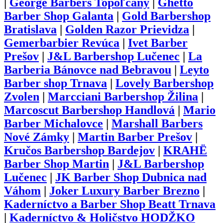
|
George Barbers Topoľčany
|
Ghetto
Barber Shop Galanta
|
Gold Barbershop
Bratislava
|
Golden Razor Prievidza
|
Gemerbarbier Revúca
|
Ivet Barber
Prešov
|
J&L Barbershop Lučenec
|
La
Barberia Bánovce nad Bebravou
|
Leyto
Barber shop Trnava
|
Lovely Barbershop
Zvolen
|
Marcciani Barbershop Žilina
|
Marcoscut Barbershop Handlová
|
Mario
Barber Michalovce
|
Marshall Barbers
Nové Zámky
|
Martin Barber Prešov
|
Kručos Barbershop Bardejov
|
KRAHË
Barber Shop Martin
|
J&L Barbershop
Lučenec
|
JK Barber Shop Dubnica nad
Váhom
|
Joker Luxury Barber Brezno
|
Kaderníctvo a Barber Shop Beatt Trnava
|
Kaderníctvo & Holičstvo HODŽKO