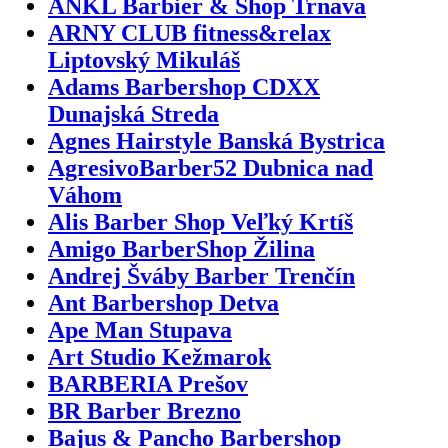
ANKL Barbier & Shop Trnava
ARNY CLUB fitness&relax
Liptovský Mikuláš
Adams Barbershop CDXX
Dunajská Streda
Agnes Hairstyle Banská Bystrica
AgresivoBarber52 Dubnica nad
Váhom
Alis Barber Shop Veľký Krtíš
Amigo BarberShop Žilina
Andrej Šváby Barber Trenčín
Ant Barbershop Detva
Ape Man Stupava
Art Studio Kežmarok
BARBERIA Prešov
BR Barber Brezno
Bajus & Pancho Barbershop