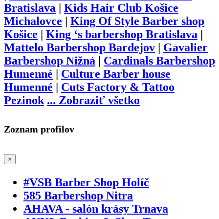
Bratislava
|
Kids Hair Club Košice
Michalovce
|
King Of Style Barber shop
Košice
|
King ‘s barbershop Bratislava
|
Mattelo Barbershop Bardejov
|
Gavalier
Barbershop Nižná
|
Cardinals Barbershop
Humenné
|
Culture Barber house
Humenné
|
Cuts Factory & Tattoo
Pezinok
...
Zobraziť všetko
Zoznam profilov
×
#VSB Barber Shop Holíč
585 Barbershop Nitra
AHAVA - salón krásy Trnava