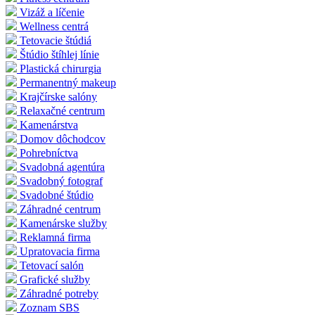
Vizáž a líčenie
Wellness centrá
Tetovacie štúdiá
Štúdio štíhlej línie
Plastická chirurgia
Permanentný makeup
Krajčírske salóny
Relaxačné centrum
Kamenárstva
Domov dôchodcov
Pohrebníctva
Svadobná agentúra
Svadobný fotograf
Svadobné štúdio
Záhradné centrum
Kamenárske služby
Reklamná firma
Upratovacia firma
Tetovací salón
Grafické služby
Záhradné potreby
Zoznam SBS