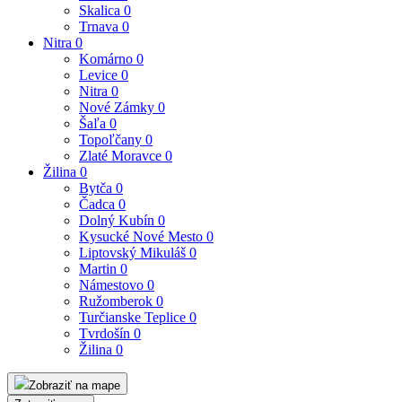
Skalica
0
Trnava
0
Nitra
0
Komárno
0
Levice
0
Nitra
0
Nové Zámky
0
Šaľa
0
Topoľčany
0
Zlaté Moravce
0
Žilina
0
Bytča
0
Čadca
0
Dolný Kubín
0
Kysucké Nové Mesto
0
Liptovský Mikuláš
0
Martin
0
Námestovo
0
Ružomberok
0
Turčianske Teplice
0
Tvrdošín
0
Žilina
0
Zobraziť na mape