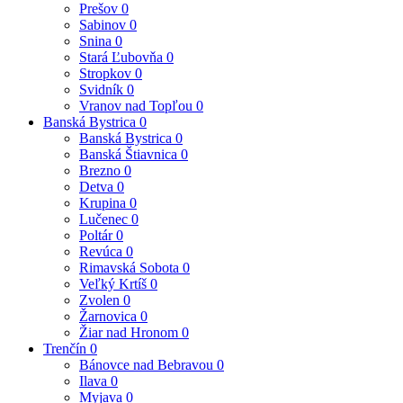
Prešov
0
Sabinov
0
Snina
0
Stará Ľubovňa
0
Stropkov
0
Svidník
0
Vranov nad Topľou
0
Banská Bystrica
0
Banská Bystrica
0
Banská Štiavnica
0
Brezno
0
Detva
0
Krupina
0
Lučenec
0
Poltár
0
Revúca
0
Rimavská Sobota
0
Veľký Krtíš
0
Zvolen
0
Žarnovica
0
Žiar nad Hronom
0
Trenčín
0
Bánovce nad Bebravou
0
Ilava
0
Myjava
0