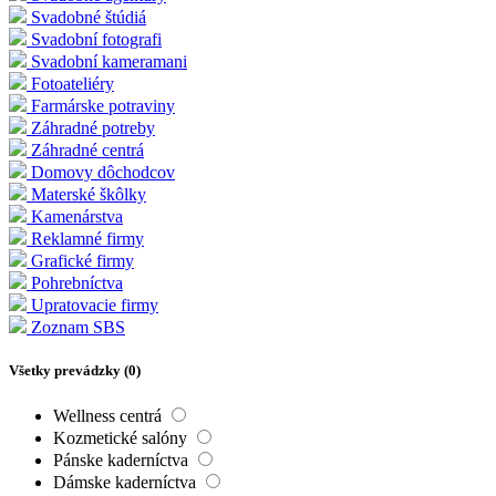
Svadobné štúdiá
Svadobní fotografi
Svadobní kameramani
Fotoateliéry
Farmárske potraviny
Záhradné potreby
Záhradné centrá
Domovy dôchodcov
Materské škôlky
Kamenárstva
Reklamné firmy
Grafické firmy
Pohrebníctva
Upratovacie firmy
Zoznam SBS
Všetky prevádzky (
0
)
Wellness centrá
Kozmetické salóny
Pánske kaderníctva
Dámske kaderníctva