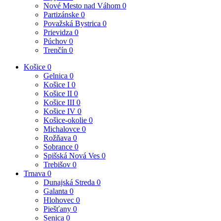
Nové Mesto nad Váhom
0
Partizánske
0
Považská Bystrica
0
Prievidza
0
Púchov
0
Trenčín
0
Košice
0
Gelnica
0
Košice I
0
Košice II
0
Košice III
0
Košice IV
0
Košice-okolie
0
Michalovce
0
Rožňava
0
Sobrance
0
Spišská Nová Ves
0
Trebišov
0
Trnava
0
Dunajská Streda
0
Galanta
0
Hlohovec
0
Piešťany
0
Senica
0