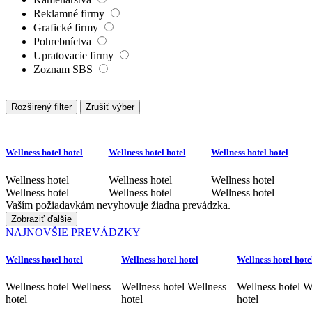
Reklamné firmy
Grafické firmy
Pohrebníctva
Upratovacie firmy
Zoznam SBS
Rozširený filter
Zrušiť výber
Wellness hotel hotel
Wellness hotel hotel
Wellness hotel hotel
Wellness hotel
Wellness hotel
Wellness hotel
Wellness hotel
Wellness hotel
Wellness hotel
Vaším požiadavkám nevyhovuje žiadna prevádzka.
Zobraziť ďalšie
NAJNOVŠIE PREVÁDZKY
Wellness hotel hotel
Wellness hotel hotel
Wellness hotel hote
Wellness hotel Wellness
Wellness hotel Wellness
Wellness hotel W
hotel
hotel
hotel