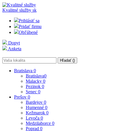
Kvalitné služby
sk
Prihlásiť sa
Pridať firmu
Obľúbené
Dopyt
Anketa
Hľadať (
)
Bratislava
0
Bratislava
0
Malacky
0
Pezinok
0
Senec
0
Prešov
0
Bardejov
0
Humenné
0
Kežmarok
0
Levoča
0
Medzilaborce
0
Poprad
0