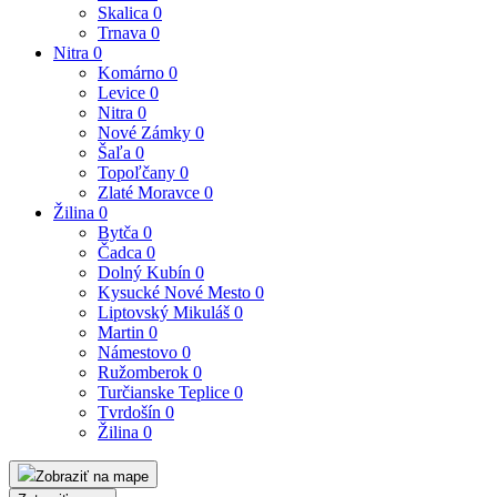
Skalica
0
Trnava
0
Nitra
0
Komárno
0
Levice
0
Nitra
0
Nové Zámky
0
Šaľa
0
Topoľčany
0
Zlaté Moravce
0
Žilina
0
Bytča
0
Čadca
0
Dolný Kubín
0
Kysucké Nové Mesto
0
Liptovský Mikuláš
0
Martin
0
Námestovo
0
Ružomberok
0
Turčianske Teplice
0
Tvrdošín
0
Žilina
0
Zobraziť na mape