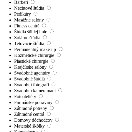
Barberi
Nechtové štúdia
Pedikúry
Masážne salóny
Fitness centrá
Štúdia štíhlej línie
Solárne štúdia
Tetovacie štúdia
Permanentný make-up
Kozmetické chirurgie
Plastické chirurgie
Krajčírske salóny
Svadobné agentúry
Svadobné štúdiá
Svadobní fotografi
Svadobní kameramani
Fotoateliéry
Farmárske potraviny
Záhradné potreby
Záhradné centrá
Domovy dôchodcov
Materské škôlky
Kamenárstva