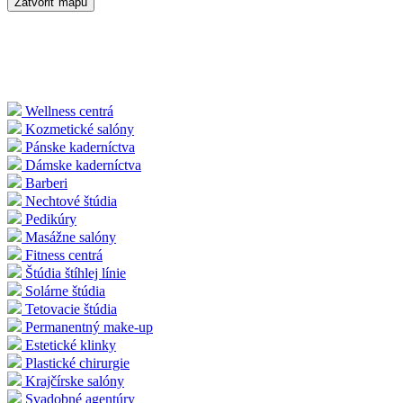
Zatvoriť mapu
Wellness centrá
Kozmetické salóny
Pánske kaderníctva
Dámske kaderníctva
Barberi
Nechtové štúdia
Pedikúry
Masážne salóny
Fitness centrá
Štúdia štíhlej línie
Solárne štúdia
Tetovacie štúdia
Permanentný make-up
Estetické klinky
Plastické chirurgie
Krajčírske salóny
Svadobné agentúry