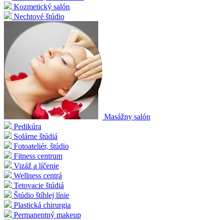
Kozmetický salón
Nechtové štúdio
Masážny salón
Pedikúra
Solárne štúdiá
Fotoateliér, štúdio
Fitness centrum
Vizáž a líčenie
Wellness centrá
Tetovacie štúdiá
Štúdio štíhlej línie
Plastická chirurgia
Permanentný makeup