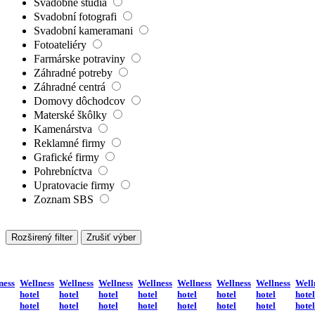
Svadobné štúdiá
Svadobní fotografi
Svadobní kameramani
Fotoateliéry
Farmárske potraviny
Záhradné potreby
Záhradné centrá
Domovy dôchodcov
Materské škôlky
Kamenárstva
Reklamné firmy
Grafické firmy
Pohrebníctva
Upratovacie firmy
Zoznam SBS
Rozširený filter
Zrušiť výber
ness
Wellness
Wellness
Wellness
Wellness
Wellness
Wellness
Wellness
Well
hotel
hotel
hotel
hotel
hotel
hotel
hotel
hotel
hotel
hotel
hotel
hotel
hotel
hotel
hotel
hotel