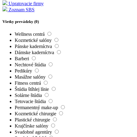
Upratovacie firmy
Zoznam SBS
Všetky prevádzky (
0
)
Wellness centrá
Kozmetické salóny
Pánske kaderníctva
Dámske kaderníctva
Barberi
Nechtové štúdia
Pedikúry
Masážne salóny
Fitness centrá
Štúdia štíhlej línie
Solárne štúdia
Tetovacie štúdia
Permanentný make-up
Kozmetické chirurgie
Plastické chirurgie
Krajčírske salóny
Svadobné agentúry