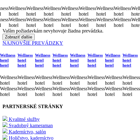
ness
Wellness
Wellness
Wellness
Wellness
Wellness
Wellness
Wellness
Well
l
hotel
hotel
hotel
hotel
hotel
hotel
hotel
hote
ness
Wellness
Wellness
Wellness
Wellness
Wellness
Wellness
Wellness
Well
l
hotel
hotel
hotel
hotel
hotel
hotel
hotel
hote
Vaším požiadavkám nevyhovuje žiadna prevádzka.
Zobraziť ďalšie
NAJNOVŠIE PREVÁDZKY
Wellness
Wellness
Wellness
Wellness
Wellness
Wellness
Wellness
Wellness
hotel
hotel
hotel
hotel
hotel
hotel
hotel
hotel
hotel
hotel
hotel
hotel
hotel
hotel
hotel
hotel
Wellness
Wellness
Wellness
Wellness
Wellness
Wellness
Wellness
Wellness
hotel
hotel
hotel
hotel
hotel
hotel
hotel
hotel
Wellness
Wellness
Wellness
Wellness
Wellness
Wellness
Wellness
Wellness
hotel
hotel
hotel
hotel
hotel
hotel
hotel
hotel
PARTNERSKÉ STRÁNKY
Kvalitné služby
Svadobný kameraman
Kaderníctvo, salón
Holičstvo, kaderníctvo