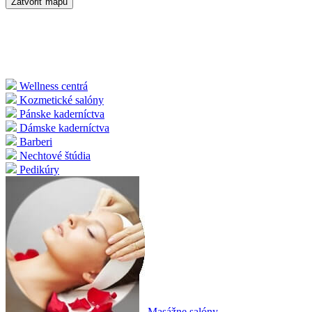
Zatvoriť mapu
Wellness centrá
Kozmetické salóny
Pánske kaderníctva
Dámske kaderníctva
Barberi
Nechtové štúdia
Pedikúry
Masážne salóny