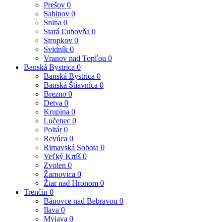
Prešov
0
Sabinov
0
Snina
0
Stará Ľubovňa
0
Stropkov
0
Svidník
0
Vranov nad Topľou
0
Banská Bystrica
0
Banská Bystrica
0
Banská Štiavnica
0
Brezno
0
Detva
0
Krupina
0
Lučenec
0
Poltár
0
Revúca
0
Rimavská Sobota
0
Veľký Krtíš
0
Zvolen
0
Žarnovica
0
Žiar nad Hronom
0
Trenčín
0
Bánovce nad Bebravou
0
Ilava
0
Myjava
0