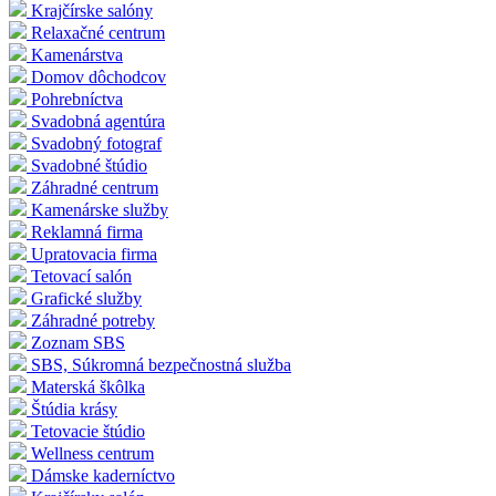
Krajčírske salóny
Relaxačné centrum
Kamenárstva
Domov dôchodcov
Pohrebníctva
Svadobná agentúra
Svadobný fotograf
Svadobné štúdio
Záhradné centrum
Kamenárske služby
Reklamná firma
Upratovacia firma
Tetovací salón
Grafické služby
Záhradné potreby
Zoznam SBS
SBS, Súkromná bezpečnostná služba
Materská škôlka
Štúdia krásy
Tetovacie štúdio
Wellness centrum
Dámske kaderníctvo