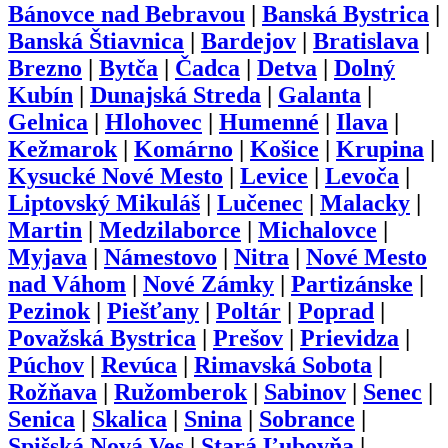
Bánovce nad Bebravou
|
Banská Bystrica
|
Banská Štiavnica
|
Bardejov
|
Bratislava
|
Brezno
|
Bytča
|
Čadca
|
Detva
|
Dolný
Kubín
|
Dunajská Streda
|
Galanta
|
Gelnica
|
Hlohovec
|
Humenné
|
Ilava
|
Kežmarok
|
Komárno
|
Košice
|
Krupina
|
Kysucké Nové Mesto
|
Levice
|
Levoča
|
Liptovský Mikuláš
|
Lučenec
|
Malacky
|
Martin
|
Medzilaborce
|
Michalovce
|
Myjava
|
Námestovo
|
Nitra
|
Nové Mesto
nad Váhom
|
Nové Zámky
|
Partizánske
|
Pezinok
|
Piešťany
|
Poltár
|
Poprad
|
Považská Bystrica
|
Prešov
|
Prievidza
|
Púchov
|
Revúca
|
Rimavská Sobota
|
Rožňava
|
Ružomberok
|
Sabinov
|
Senec
|
Senica
|
Skalica
|
Snina
|
Sobrance
|
Spišská Nová Ves
|
Stará Ľubovňa
|