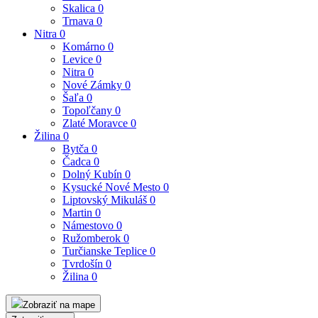
Skalica
0
Trnava
0
Nitra
0
Komárno
0
Levice
0
Nitra
0
Nové Zámky
0
Šaľa
0
Topoľčany
0
Zlaté Moravce
0
Žilina
0
Bytča
0
Čadca
0
Dolný Kubín
0
Kysucké Nové Mesto
0
Liptovský Mikuláš
0
Martin
0
Námestovo
0
Ružomberok
0
Turčianske Teplice
0
Tvrdošín
0
Žilina
0
Zobraziť na mape