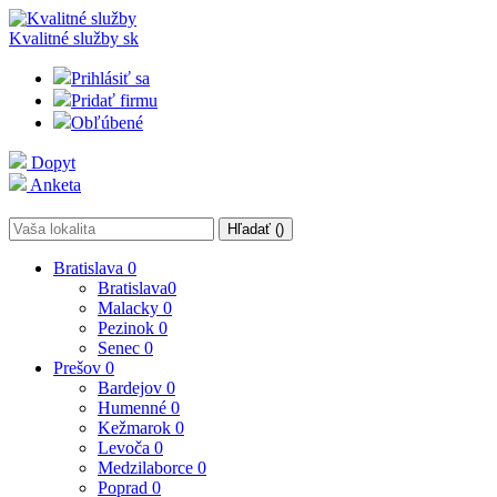
Kvalitné služby
sk
Prihlásiť sa
Pridať firmu
Obľúbené
Dopyt
Anketa
Hľadať (
)
Bratislava
0
Bratislava
0
Malacky
0
Pezinok
0
Senec
0
Prešov
0
Bardejov
0
Humenné
0
Kežmarok
0
Levoča
0
Medzilaborce
0
Poprad
0