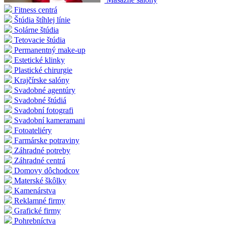
Fitness centrá
Štúdia štíhlej línie
Solárne štúdia
Tetovacie štúdia
Permanentný make-up
Estetické klinky
Plastické chirurgie
Krajčírske salóny
Svadobné agentúry
Svadobné štúdiá
Svadobní fotografi
Svadobní kameramani
Fotoateliéry
Farmárske potraviny
Záhradné potreby
Záhradné centrá
Domovy dôchodcov
Materské škôlky
Kamenárstva
Reklamné firmy
Grafické firmy
Pohrebníctva