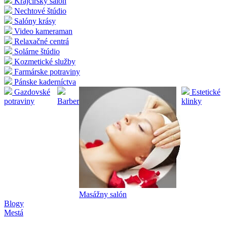
Krajčírsky salón
Nechtové štúdio
Salóny krásy
Video kameraman
Relaxačné centrá
Solárne štúdio
Kozmetické služby
Farmárske potraviny
Pánske kaderníctva
Gazdovské
Estetické
potraviny
Barber
klinky
Masážny salón
Blogy
Mestá