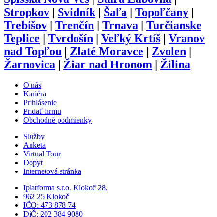
Stropkov
|
Svidník
|
Šaľa
|
Topoľčany
|
Trebišov
|
Trenčín
|
Trnava
|
Turčianske
Teplice
|
Tvrdošín
|
Veľký Krtíš
|
Vranov
nad Topľou
|
Zlaté Moravce
|
Zvolen
|
Žarnovica
|
Žiar nad Hronom
|
Žilina
O nás
Kariéra
Prihlásenie
Pridať firmu
Obchodné podmienky
Služby
Anketa
Virtual Tour
Dopyt
Internetová stránka
Iplatforma s.r.o. Klokoč 28,
962 25 Klokoč
IČO: 473 878 74
DiČ: 202 384 9080