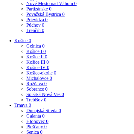
Nové Mesto nad Váhom
0
Partizánske
0
Považská Bystrica
0
Prievidza
0
Púchov
0
Trenčín
0
Košice
0
Gelnica
0
Košice I
0
Košice II
0
Košice III
0
Košice IV
0
Košice-okolie
0
Michalovce
0
Rožňava
0
Sobrance
0
Spišská Nová Ves
0
Trebišov
0
Trnava
0
Dunajská Streda
0
Galanta
0
Hlohovec
0
Piešťany
0
Senica
0