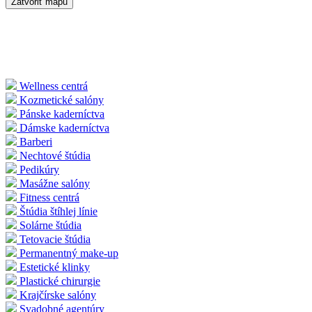
Zatvoriť mapu
Wellness centrá
Kozmetické salóny
Pánske kaderníctva
Dámske kaderníctva
Barberi
Nechtové štúdia
Pedikúry
Masážne salóny
Fitness centrá
Štúdia štíhlej línie
Solárne štúdia
Tetovacie štúdia
Permanentný make-up
Estetické klinky
Plastické chirurgie
Krajčírske salóny
Svadobné agentúry