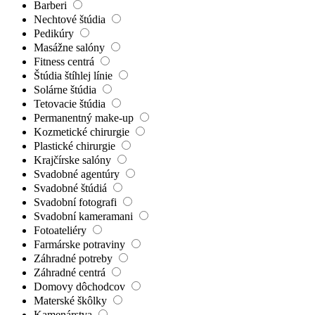
Barberi
Nechtové štúdia
Pedikúry
Masážne salóny
Fitness centrá
Štúdia štíhlej línie
Solárne štúdia
Tetovacie štúdia
Permanentný make-up
Kozmetické chirurgie
Plastické chirurgie
Krajčírske salóny
Svadobné agentúry
Svadobné štúdiá
Svadobní fotografi
Svadobní kameramani
Fotoateliéry
Farmárske potraviny
Záhradné potreby
Záhradné centrá
Domovy dôchodcov
Materské škôlky
Kamenárstva