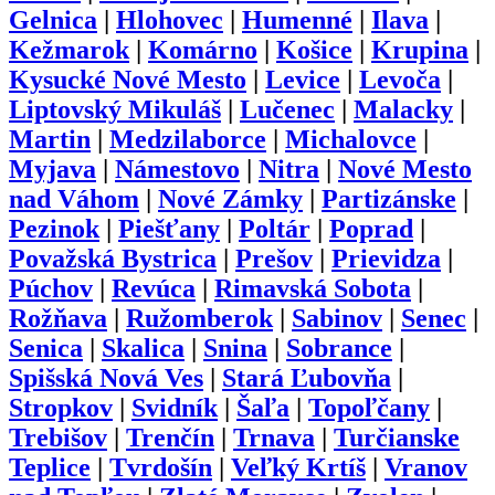
Gelnica
|
Hlohovec
|
Humenné
|
Ilava
|
Kežmarok
|
Komárno
|
Košice
|
Krupina
|
Kysucké Nové Mesto
|
Levice
|
Levoča
|
Liptovský Mikuláš
|
Lučenec
|
Malacky
|
Martin
|
Medzilaborce
|
Michalovce
|
Myjava
|
Námestovo
|
Nitra
|
Nové Mesto
nad Váhom
|
Nové Zámky
|
Partizánske
|
Pezinok
|
Piešťany
|
Poltár
|
Poprad
|
Považská Bystrica
|
Prešov
|
Prievidza
|
Púchov
|
Revúca
|
Rimavská Sobota
|
Rožňava
|
Ružomberok
|
Sabinov
|
Senec
|
Senica
|
Skalica
|
Snina
|
Sobrance
|
Spišská Nová Ves
|
Stará Ľubovňa
|
Stropkov
|
Svidník
|
Šaľa
|
Topoľčany
|
Trebišov
|
Trenčín
|
Trnava
|
Turčianske
Teplice
|
Tvrdošín
|
Veľký Krtíš
|
Vranov