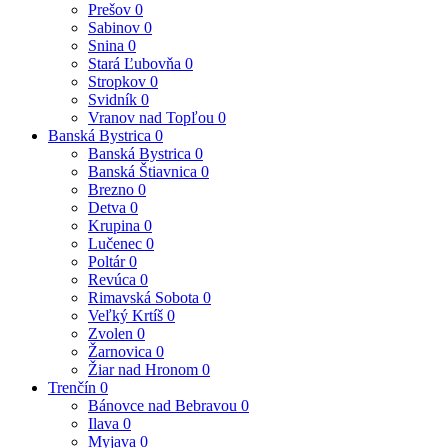
Prešov
0
Sabinov
0
Snina
0
Stará Ľubovňa
0
Stropkov
0
Svidník
0
Vranov nad Topľou
0
Banská Bystrica
0
Banská Bystrica
0
Banská Štiavnica
0
Brezno
0
Detva
0
Krupina
0
Lučenec
0
Poltár
0
Revúca
0
Rimavská Sobota
0
Veľký Krtíš
0
Zvolen
0
Žarnovica
0
Žiar nad Hronom
0
Trenčín
0
Bánovce nad Bebravou
0
Ilava
0
Myjava
0