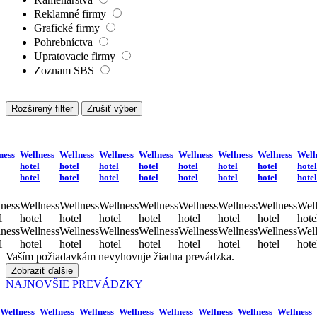
Reklamné firmy
Grafické firmy
Pohrebníctva
Upratovacie firmy
Zoznam SBS
Rozširený filter
Zrušiť výber
ness
Wellness
Wellness
Wellness
Wellness
Wellness
Wellness
Wellness
Well
hotel
hotel
hotel
hotel
hotel
hotel
hotel
hotel
hotel
hotel
hotel
hotel
hotel
hotel
hotel
hotel
ness
Wellness
Wellness
Wellness
Wellness
Wellness
Wellness
Wellness
Well
l
hotel
hotel
hotel
hotel
hotel
hotel
hotel
hote
ness
Wellness
Wellness
Wellness
Wellness
Wellness
Wellness
Wellness
Well
l
hotel
hotel
hotel
hotel
hotel
hotel
hotel
hote
Vaším požiadavkám nevyhovuje žiadna prevádzka.
Zobraziť ďalšie
NAJNOVŠIE PREVÁDZKY
Wellness
Wellness
Wellness
Wellness
Wellness
Wellness
Wellness
Wellness