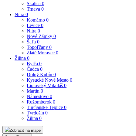
Skalica
0
Trnava
0
Nitra
0
Komárno
0
Levice
0
Nitra
0
Nové Zámky
0
Šaľa
0
Topoľčany
0
Zlaté Moravce
0
Žilina
0
Bytča
0
Čadca
0
Dolný Kubín
0
Kysucké Nové Mesto
0
Liptovský Mikuláš
0
Martin
0
Námestovo
0
Ružomberok
0
Turčianske Teplice
0
Tvrdošín
0
Žilina
0
Zobraziť na mape