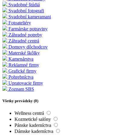
Svadobné štúdiá
Svadobní fotografi
Svadobní kameramani
Fotoateliéry
Farmárske potraviny
Záhradné potreby
Záhradné centrá
Domovy dôchodcov
Materské škôlky
Kamenárstva
Reklamné firmy
Grafické firmy
Pohrebníctva
Upratovacie firmy
Zoznam SBS
Všetky prevádzky (
0
)
Wellness centrá
Kozmetické salóny
Pánske kaderníctva
Dámske kaderníctva