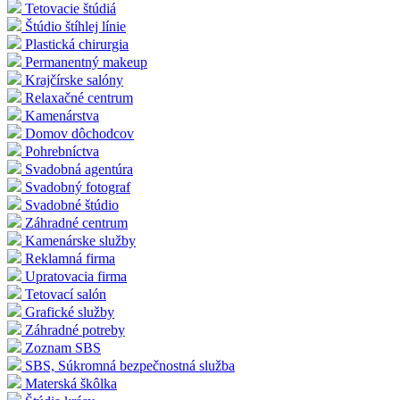
Tetovacie štúdiá
Štúdio štíhlej línie
Plastická chirurgia
Permanentný makeup
Krajčírske salóny
Relaxačné centrum
Kamenárstva
Domov dôchodcov
Pohrebníctva
Svadobná agentúra
Svadobný fotograf
Svadobné štúdio
Záhradné centrum
Kamenárske služby
Reklamná firma
Upratovacia firma
Tetovací salón
Grafické služby
Záhradné potreby
Zoznam SBS
SBS, Súkromná bezpečnostná služba
Materská škôlka