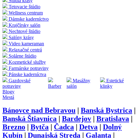
Štúdia krásy
Tetovacie štúdio
Wellness centrum
Dámske kaderníctvo
Krajčírsky salón
Nechtové štúdio
Salóny krásy
Video kameraman
Relaxačné centrá
Solárne štúdio
Kozmetické služby
Farmárske potraviny
Pánske kaderníctva
Gazdovské
Masážny
Estetické
potraviny
Barber
salón
klinky
Blogy
Mestá
Bánovce nad Bebravou
|
Banská Bystrica
|
Banská Štiavnica
|
Bardejov
|
Bratislava
|
Brezno
|
Bytča
|
Čadca
|
Detva
|
Dolný
Kubín
|
Dunajská Streda
|
Galanta
|