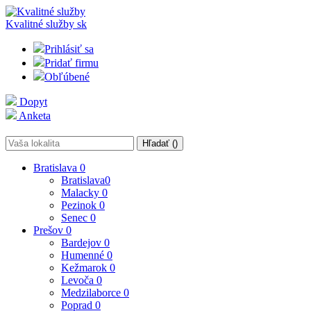
Kvalitné služby
sk
Prihlásiť sa
Pridať firmu
Obľúbené
Dopyt
Anketa
Hľadať (
)
Bratislava
0
Bratislava
0
Malacky
0
Pezinok
0
Senec
0
Prešov
0
Bardejov
0
Humenné
0
Kežmarok
0
Levoča
0
Medzilaborce
0
Poprad
0