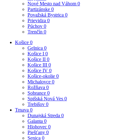
Nové Mesto nad Váhom
0
Partizánske
0
Považská Bystrica
0
Prievidza
0
Púchov
0
Trenčín
0
Košice
0
Gelnica
0
Košice I
0
Košice II
0
Košice III
0
Košice IV
0
Košice-okolie
0
Michalovce
0
Rožňava
0
Sobrance
0
Spišská Nová Ves
0
Trebišov
0
Trnava
0
Dunajská Streda
0
Galanta
0
Hlohovec
0
Piešťany
0
Senica
0