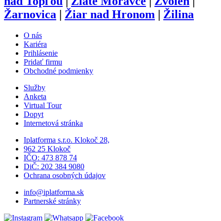
nad Topľou
|
Zlaté Moravce
|
Zvolen
|
Žarnovica
|
Žiar nad Hronom
|
Žilina
O nás
Kariéra
Prihlásenie
Pridať firmu
Obchodné podmienky
Služby
Anketa
Virtual Tour
Dopyt
Internetová stránka
Iplatforma s.r.o. Klokoč 28,
962 25 Klokoč
IČO: 473 878 74
DiČ: 202 384 9080
Ochrana osobných údajov
info@iplatforma.sk
Partnerské stránky