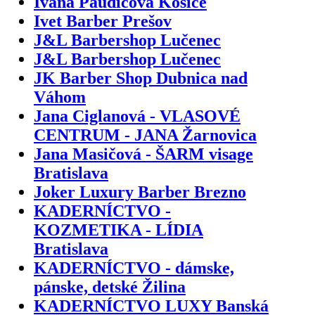
Ivana Paudičová Košice
Ivet Barber Prešov
J&L Barbershop Lučenec
J&L Barbershop Lučenec
JK Barber Shop Dubnica nad
Váhom
Jana Ciglanová - VLASOVÉ
CENTRUM - JANA Žarnovica
Jana Masičová - ŠARM visage
Bratislava
Joker Luxury Barber Brezno
KADERNÍCTVO -
KOZMETIKA - LÍDIA
Bratislava
KADERNÍCTVO - dámske,
pánske, detské Žilina
KADERNÍCTVO LUXY Banská