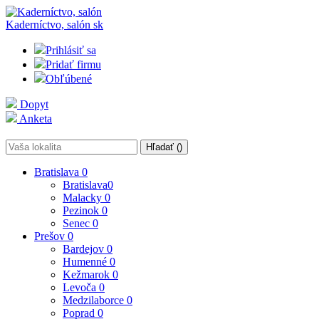
Kaderníctvo, salón
sk
Prihlásiť sa
Pridať firmu
Obľúbené
Dopyt
Anketa
Hľadať (
)
Bratislava
0
Bratislava
0
Malacky
0
Pezinok
0
Senec
0
Prešov
0
Bardejov
0
Humenné
0
Kežmarok
0
Levoča
0
Medzilaborce
0
Poprad
0