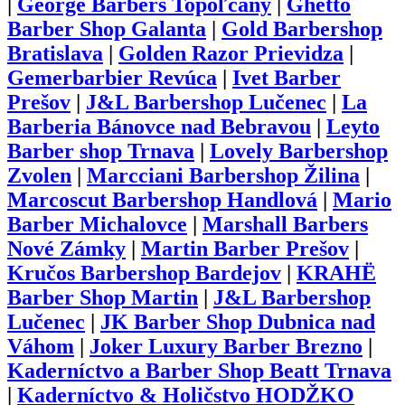
|
George Barbers Topoľčany
|
Ghetto
Barber Shop Galanta
|
Gold Barbershop
Bratislava
|
Golden Razor Prievidza
|
Gemerbarbier Revúca
|
Ivet Barber
Prešov
|
J&L Barbershop Lučenec
|
La
Barberia Bánovce nad Bebravou
|
Leyto
Barber shop Trnava
|
Lovely Barbershop
Zvolen
|
Marcciani Barbershop Žilina
|
Marcoscut Barbershop Handlová
|
Mario
Barber Michalovce
|
Marshall Barbers
Nové Zámky
|
Martin Barber Prešov
|
Kručos Barbershop Bardejov
|
KRAHË
Barber Shop Martin
|
J&L Barbershop
Lučenec
|
JK Barber Shop Dubnica nad
Váhom
|
Joker Luxury Barber Brezno
|
Kaderníctvo a Barber Shop Beatt Trnava
|
Kaderníctvo & Holičstvo HODŽKO