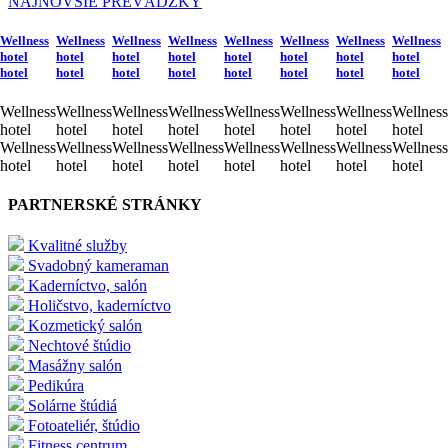
NAJNOVŠIE PREVÁDZKY
Wellness
Wellness
Wellness
Wellness
Wellness
Wellness
Wellness
Wellness
hotel
hotel
hotel
hotel
hotel
hotel
hotel
hotel
hotel
hotel
hotel
hotel
hotel
hotel
hotel
hotel
Wellness
Wellness
Wellness
Wellness
Wellness
Wellness
Wellness
Wellness
hotel
hotel
hotel
hotel
hotel
hotel
hotel
hotel
Wellness
Wellness
Wellness
Wellness
Wellness
Wellness
Wellness
Wellness
hotel
hotel
hotel
hotel
hotel
hotel
hotel
hotel
PARTNERSKÉ STRÁNKY
Kvalitné služby
Svadobný kameraman
Kaderníctvo, salón
Holičstvo, kaderníctvo
Kozmetický salón
Nechtové štúdio
Masážny salón
Pedikúra
Solárne štúdiá
Fotoateliér, štúdio
Fitness centrum