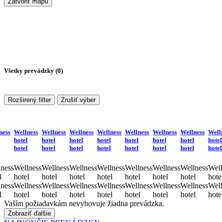
Zatvoriť mapu
Všetky prevádzky (
0
)
Rozširený filter
Zrušiť výber
ness
Wellness
Wellness
Wellness
Wellness
Wellness
Wellness
Wellness
Well
hotel
hotel
hotel
hotel
hotel
hotel
hotel
hotel
hotel
hotel
hotel
hotel
hotel
hotel
hotel
hotel
ness
Wellness
Wellness
Wellness
Wellness
Wellness
Wellness
Wellness
Well
l
hotel
hotel
hotel
hotel
hotel
hotel
hotel
hote
ness
Wellness
Wellness
Wellness
Wellness
Wellness
Wellness
Wellness
Well
l
hotel
hotel
hotel
hotel
hotel
hotel
hotel
hote
Vaším požiadavkám nevyhovuje žiadna prevádzka.
Zobraziť ďalšie