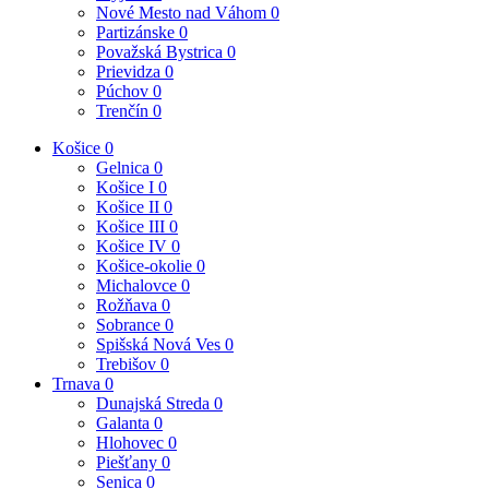
Nové Mesto nad Váhom
0
Partizánske
0
Považská Bystrica
0
Prievidza
0
Púchov
0
Trenčín
0
Košice
0
Gelnica
0
Košice I
0
Košice II
0
Košice III
0
Košice IV
0
Košice-okolie
0
Michalovce
0
Rožňava
0
Sobrance
0
Spišská Nová Ves
0
Trebišov
0
Trnava
0
Dunajská Streda
0
Galanta
0
Hlohovec
0
Piešťany
0
Senica
0