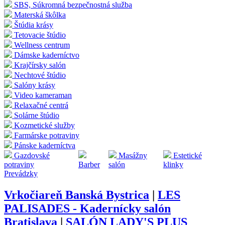
SBS, Súkromná bezpečnostná služba
Materská škôlka
Štúdia krásy
Tetovacie štúdio
Wellness centrum
Dámske kaderníctvo
Krajčírsky salón
Nechtové štúdio
Salóny krásy
Video kameraman
Relaxačné centrá
Solárne štúdio
Kozmetické služby
Farmárske potraviny
Pánske kaderníctva
Gazdovské
Masážny
Estetické
potraviny
Barber
salón
klinky
Prevádzky
Vrkočiareň Banská Bystrica
|
LES
PALISADES - Kadernícky salón
Bratislava
|
SALÓN LADY'S PLUS