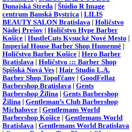
Dunajská Streda
|
Štúdio R Image
centrum Banská Bystrica
|
LILIS
BEAUTY SALON Bratislava
|
Holičstvo
Nádej Prešov
|
Holičstvo Hype Barber
Košice
|
HustleCuts Kysucké Nové Mesto
|
Imperial House Barber Shop Humenné
|
Holičstvo Barber Košice
|
Hero Barber
Bratislava
|
Holičstvo ::: Barber Shop
Spišská Nová Ves
|
Hair Studio L.A.
Barber Shop Topoľčany
|
GoodFellaz
Barbershop Bratislava
|
Gents
Barbershop Žilina
|
Gents Barbershop
Žilina
|
Gentleman’s Club Barbershop
Michalovce
|
Gentlemans World
Barbershop Košice
|
Gentlemans World
Bratislava
|
Gentlemans World Bratislava