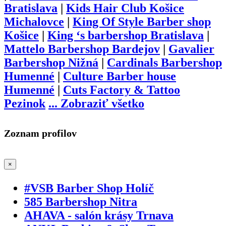
Bratislava
|
Kids Hair Club Košice
Michalovce
|
King Of Style Barber shop
Košice
|
King ‘s barbershop Bratislava
|
Mattelo Barbershop Bardejov
|
Gavalier
Barbershop Nižná
|
Cardinals Barbershop
Humenné
|
Culture Barber house
Humenné
|
Cuts Factory & Tattoo
Pezinok
...
Zobraziť všetko
Zoznam profilov
×
#VSB Barber Shop Holíč
585 Barbershop Nitra
AHAVA - salón krásy Trnava