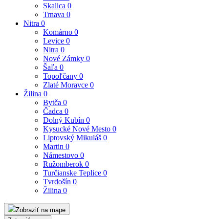
Skalica
0
Trnava
0
Nitra
0
Komárno
0
Levice
0
Nitra
0
Nové Zámky
0
Šaľa
0
Topoľčany
0
Zlaté Moravce
0
Žilina
0
Bytča
0
Čadca
0
Dolný Kubín
0
Kysucké Nové Mesto
0
Liptovský Mikuláš
0
Martin
0
Námestovo
0
Ružomberok
0
Turčianske Teplice
0
Tvrdošín
0
Žilina
0
Zobraziť na mape