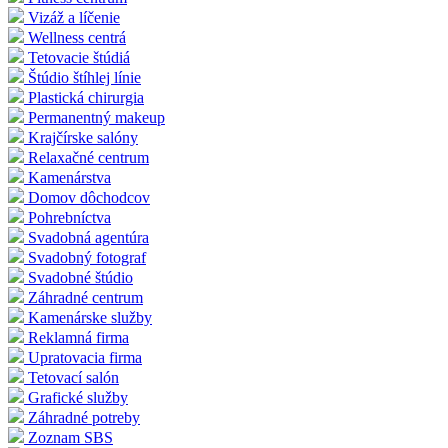
Vizáž a líčenie
Wellness centrá
Tetovacie štúdiá
Štúdio štíhlej línie
Plastická chirurgia
Permanentný makeup
Krajčírske salóny
Relaxačné centrum
Kamenárstva
Domov dôchodcov
Pohrebníctva
Svadobná agentúra
Svadobný fotograf
Svadobné štúdio
Záhradné centrum
Kamenárske služby
Reklamná firma
Upratovacia firma
Tetovací salón
Grafické služby
Záhradné potreby
Zoznam SBS