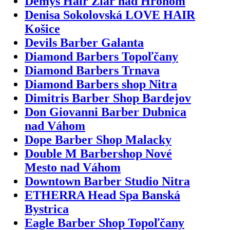
Demys Hair Žiar nad Hronom
Denisa Sokolovská LOVE HAIR
Košice
Devils Barber Galanta
Diamond Barbers Topoľčany
Diamond Barbers Trnava
Diamond Barbers shop Nitra
Dimitris Barber Shop Bardejov
Don Giovanni Barber Dubnica
nad Váhom
Dope Barber Shop Malacky
Double M Barbershop Nové
Mesto nad Váhom
Downtown Barber Studio Nitra
ETHERRA Head Spa Banská
Bystrica
Eagle Barber Shop Topoľčany