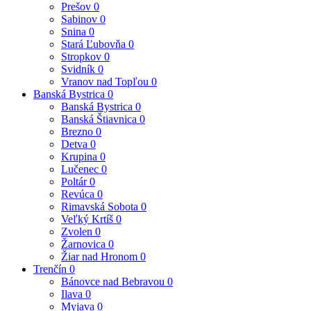
Prešov
0
Sabinov
0
Snina
0
Stará Ľubovňa
0
Stropkov
0
Svidník
0
Vranov nad Topľou
0
Banská Bystrica
0
Banská Bystrica
0
Banská Štiavnica
0
Brezno
0
Detva
0
Krupina
0
Lučenec
0
Poltár
0
Revúca
0
Rimavská Sobota
0
Veľký Krtíš
0
Zvolen
0
Žarnovica
0
Žiar nad Hronom
0
Trenčín
0
Bánovce nad Bebravou
0
Ilava
0
Myjava
0