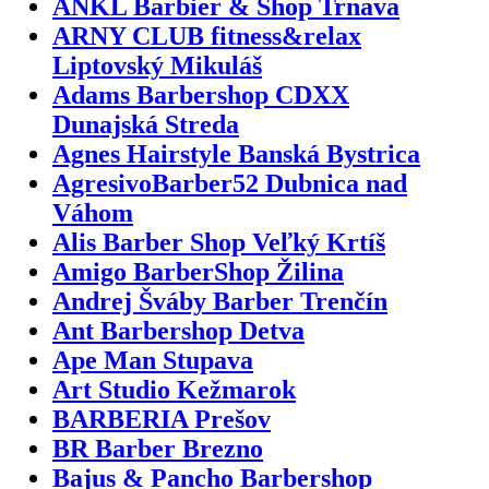
ANKL Barbier & Shop Trnava
ARNY CLUB fitness&relax
Liptovský Mikuláš
Adams Barbershop CDXX
Dunajská Streda
Agnes Hairstyle Banská Bystrica
AgresivoBarber52 Dubnica nad
Váhom
Alis Barber Shop Veľký Krtíš
Amigo BarberShop Žilina
Andrej Šváby Barber Trenčín
Ant Barbershop Detva
Ape Man Stupava
Art Studio Kežmarok
BARBERIA Prešov
BR Barber Brezno
Bajus & Pancho Barbershop