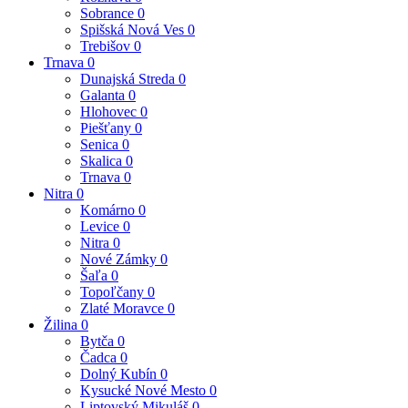
Sobrance
0
Spišská Nová Ves
0
Trebišov
0
Trnava
0
Dunajská Streda
0
Galanta
0
Hlohovec
0
Piešťany
0
Senica
0
Skalica
0
Trnava
0
Nitra
0
Komárno
0
Levice
0
Nitra
0
Nové Zámky
0
Šaľa
0
Topoľčany
0
Zlaté Moravce
0
Žilina
0
Bytča
0
Čadca
0
Dolný Kubín
0
Kysucké Nové Mesto
0
Liptovský Mikuláš
0