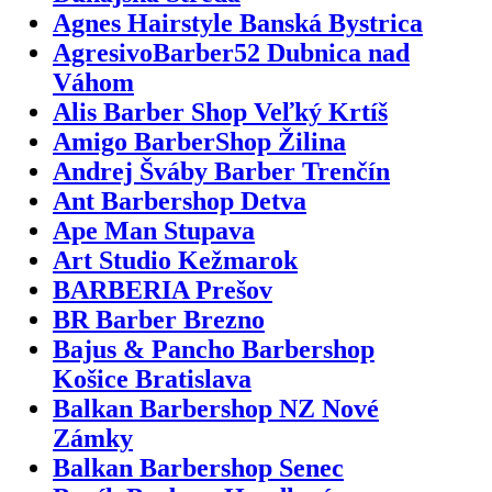
Agnes Hairstyle Banská Bystrica
AgresivoBarber52 Dubnica nad
Váhom
Alis Barber Shop Veľký Krtíš
Amigo BarberShop Žilina
Andrej Šváby Barber Trenčín
Ant Barbershop Detva
Ape Man Stupava
Art Studio Kežmarok
BARBERIA Prešov
BR Barber Brezno
Bajus & Pancho Barbershop
Košice Bratislava
Balkan Barbershop NZ Nové
Zámky
Balkan Barbershop Senec