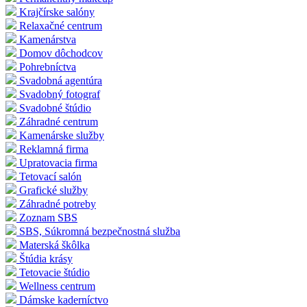
Krajčírske salóny
Relaxačné centrum
Kamenárstva
Domov dôchodcov
Pohrebníctva
Svadobná agentúra
Svadobný fotograf
Svadobné štúdio
Záhradné centrum
Kamenárske služby
Reklamná firma
Upratovacia firma
Tetovací salón
Grafické služby
Záhradné potreby
Zoznam SBS
SBS, Súkromná bezpečnostná služba
Materská škôlka
Štúdia krásy
Tetovacie štúdio
Wellness centrum
Dámske kaderníctvo