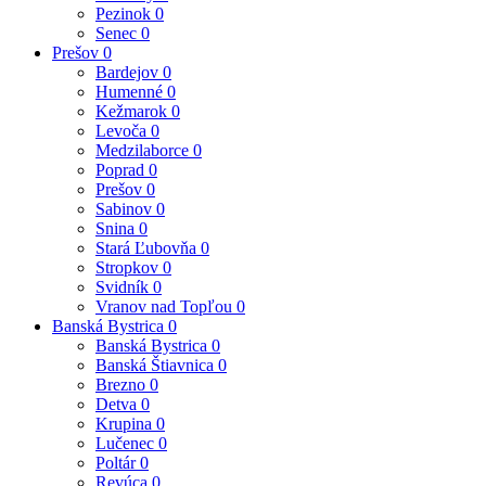
Pezinok
0
Senec
0
Prešov
0
Bardejov
0
Humenné
0
Kežmarok
0
Levoča
0
Medzilaborce
0
Poprad
0
Prešov
0
Sabinov
0
Snina
0
Stará Ľubovňa
0
Stropkov
0
Svidník
0
Vranov nad Topľou
0
Banská Bystrica
0
Banská Bystrica
0
Banská Štiavnica
0
Brezno
0
Detva
0
Krupina
0
Lučenec
0
Poltár
0
Revúca
0