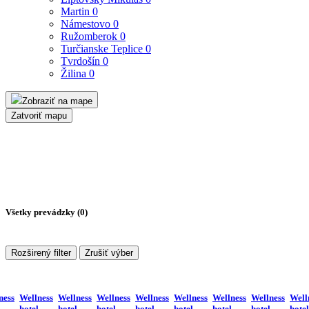
Martin
0
Námestovo
0
Ružomberok
0
Turčianske Teplice
0
Tvrdošín
0
Žilina
0
Zobraziť na mape
Zatvoriť mapu
Všetky prevádzky (
0
)
Rozširený filter
Zrušiť výber
ness
Wellness
Wellness
Wellness
Wellness
Wellness
Wellness
Wellness
Well
hotel
hotel
hotel
hotel
hotel
hotel
hotel
hotel