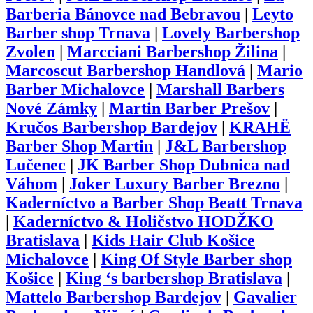
Barberia Bánovce nad Bebravou
|
Leyto
Barber shop Trnava
|
Lovely Barbershop
Zvolen
|
Marcciani Barbershop Žilina
|
Marcoscut Barbershop Handlová
|
Mario
Barber Michalovce
|
Marshall Barbers
Nové Zámky
|
Martin Barber Prešov
|
Kručos Barbershop Bardejov
|
KRAHË
Barber Shop Martin
|
J&L Barbershop
Lučenec
|
JK Barber Shop Dubnica nad
Váhom
|
Joker Luxury Barber Brezno
|
Kaderníctvo a Barber Shop Beatt Trnava
|
Kaderníctvo & Holičstvo HODŽKO
Bratislava
|
Kids Hair Club Košice
Michalovce
|
King Of Style Barber shop
Košice
|
King ‘s barbershop Bratislava
|
Mattelo Barbershop Bardejov
|
Gavalier