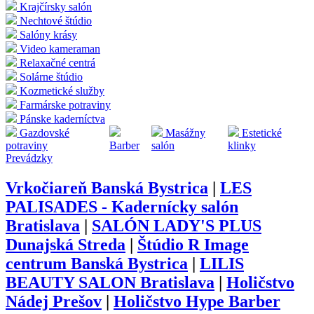
Krajčírsky salón
Nechtové štúdio
Salóny krásy
Video kameraman
Relaxačné centrá
Solárne štúdio
Kozmetické služby
Farmárske potraviny
Pánske kaderníctva
Gazdovské
Masážny
Estetické
potraviny
Barber
salón
klinky
Prevádzky
Vrkočiareň Banská Bystrica
|
LES
PALISADES - Kadernícky salón
Bratislava
|
SALÓN LADY'S PLUS
Dunajská Streda
|
Štúdio R Image
centrum Banská Bystrica
|
LILIS
BEAUTY SALON Bratislava
|
Holičstvo
Nádej Prešov
|
Holičstvo Hype Barber