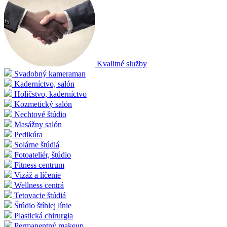
Kvalitné služby
Svadobný kameraman
Kaderníctvo, salón
Holičstvo, kaderníctvo
Kozmetický salón
Nechtové štúdio
Masážny salón
Pedikúra
Solárne štúdiá
Fotoateliér, štúdio
Fitness centrum
Vizáž a líčenie
Wellness centrá
Tetovacie štúdiá
Štúdio štíhlej línie
Plastická chirurgia
Permanentný makeup