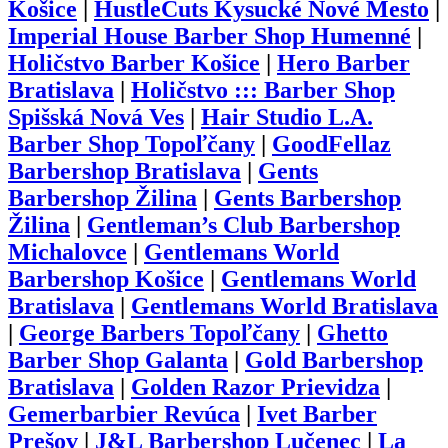
Košice
|
HustleCuts Kysucké Nové Mesto
|
Imperial House Barber Shop Humenné
|
Holičstvo Barber Košice
|
Hero Barber
Bratislava
|
Holičstvo ::: Barber Shop
Spišská Nová Ves
|
Hair Studio L.A.
Barber Shop Topoľčany
|
GoodFellaz
Barbershop Bratislava
|
Gents
Barbershop Žilina
|
Gents Barbershop
Žilina
|
Gentleman’s Club Barbershop
Michalovce
|
Gentlemans World
Barbershop Košice
|
Gentlemans World
Bratislava
|
Gentlemans World Bratislava
|
George Barbers Topoľčany
|
Ghetto
Barber Shop Galanta
|
Gold Barbershop
Bratislava
|
Golden Razor Prievidza
|
Gemerbarbier Revúca
|
Ivet Barber
Prešov
|
J&L Barbershop Lučenec
|
La