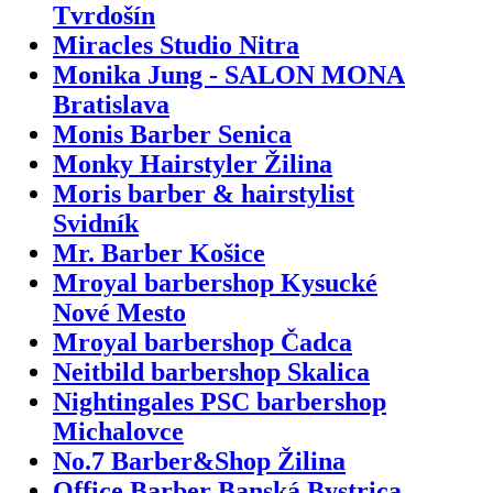
Tvrdošín
Miracles Studio Nitra
Monika Jung - SALON MONA
Bratislava
Monis Barber Senica
Monky Hairstyler Žilina
Moris barber & hairstylist
Svidník
Mr. Barber Košice
Mroyal barbershop Kysucké
Nové Mesto
Mroyal barbershop Čadca
Neitbild barbershop Skalica
Nightingales PSC barbershop
Michalovce
No.7 Barber&Shop Žilina
Office Barber Banská Bystrica