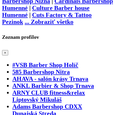
Barbershop Nižná
|
Cardinals Barbershop
Humenné
|
Culture Barber house
Humenné
|
Cuts Factory & Tattoo
Pezinok
...
Zobraziť všetko
Zoznam profilov
×
#VSB Barber Shop Holíč
585 Barbershop Nitra
AHAVA - salón krásy Trnava
ANKL Barbier & Shop Trnava
ARNY CLUB fitness&relax
Liptovský Mikuláš
Adams Barbershop CDXX
Dunajská Streda