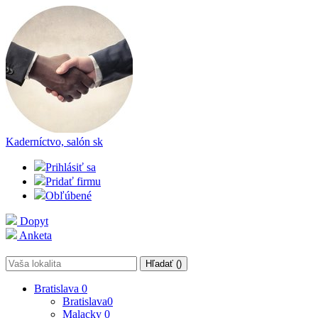
Kaderníctvo, salón
sk
Prihlásiť sa
Pridať firmu
Obľúbené
Dopyt
Anketa
Hľadať (
)
Bratislava
0
Bratislava
0
Malacky
0