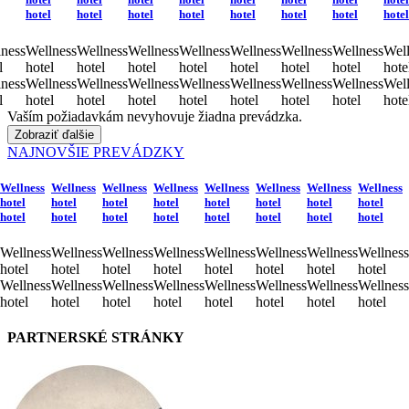
hotel
hotel
hotel
hotel
hotel
hotel
hotel
hotel
ness
Wellness
Wellness
Wellness
Wellness
Wellness
Wellness
Wellness
Well
l
hotel
hotel
hotel
hotel
hotel
hotel
hotel
hote
ness
Wellness
Wellness
Wellness
Wellness
Wellness
Wellness
Wellness
Well
l
hotel
hotel
hotel
hotel
hotel
hotel
hotel
hote
Vaším požiadavkám nevyhovuje žiadna prevádzka.
Zobraziť ďalšie
NAJNOVŠIE PREVÁDZKY
Wellness
Wellness
Wellness
Wellness
Wellness
Wellness
Wellness
Wellness
hotel
hotel
hotel
hotel
hotel
hotel
hotel
hotel
hotel
hotel
hotel
hotel
hotel
hotel
hotel
hotel
Wellness
Wellness
Wellness
Wellness
Wellness
Wellness
Wellness
Wellness
hotel
hotel
hotel
hotel
hotel
hotel
hotel
hotel
Wellness
Wellness
Wellness
Wellness
Wellness
Wellness
Wellness
Wellness
hotel
hotel
hotel
hotel
hotel
hotel
hotel
hotel
PARTNERSKÉ STRÁNKY