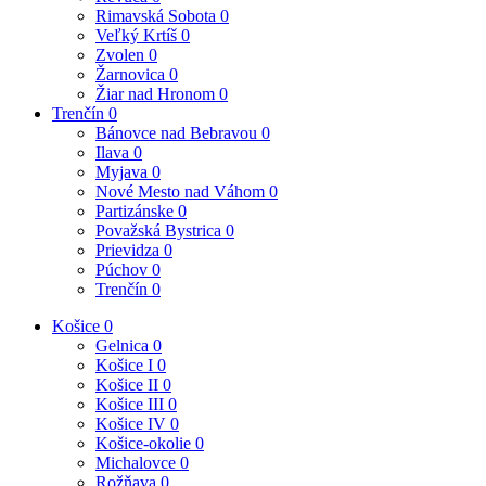
Rimavská Sobota
0
Veľký Krtíš
0
Zvolen
0
Žarnovica
0
Žiar nad Hronom
0
Trenčín
0
Bánovce nad Bebravou
0
Ilava
0
Myjava
0
Nové Mesto nad Váhom
0
Partizánske
0
Považská Bystrica
0
Prievidza
0
Púchov
0
Trenčín
0
Košice
0
Gelnica
0
Košice I
0
Košice II
0
Košice III
0
Košice IV
0
Košice-okolie
0
Michalovce
0
Rožňava
0