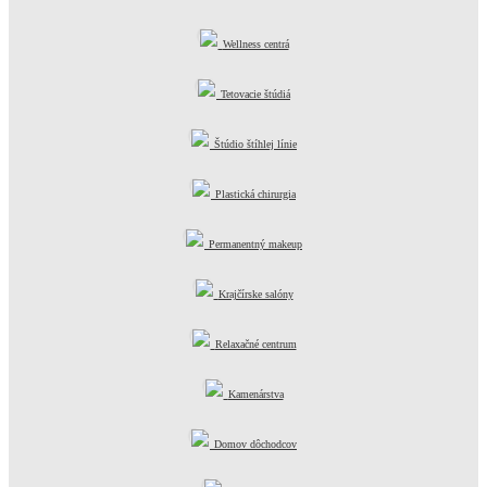
Wellness centrá
Tetovacie štúdiá
Štúdio štíhlej línie
Plastická chirurgia
Permanentný makeup
Krajčírske salóny
Relaxačné centrum
Kamenárstva
Domov dôchodcov