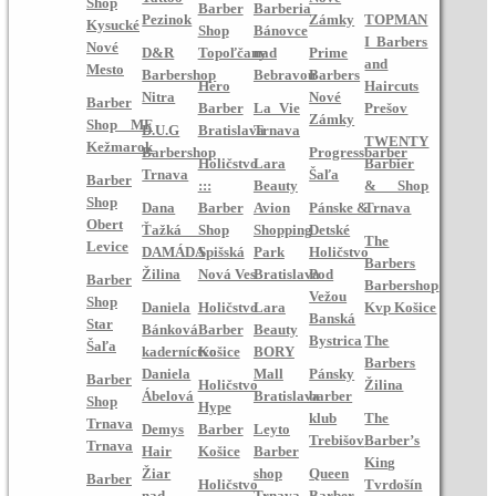
Shop
Barber
Barberia
Pezinok
Zámky
TOPMAN
Kysucké
Shop
Bánovce
I Barbers
Nové
D&R
Topoľčany
nad
Prime
and
Mesto
Barbershop
Bebravou
Barbers
Hero
Haircuts
Nitra
Nové
Barber
Barber
La Vie
Prešov
Zámky
Shop MF
D.U.G
Bratislava
Trnava
TWENTY
Kežmarok
Barbershop
Progressbarber
Holičstvo
Lara
Barbier
Trnava
Šaľa
Barber
:::
Beauty
& Shop
Shop
Dana
Barber
Avion
Pánske &
Trnava
Obert
Ťažká -
Shop
Shopping
Detské
The
Levice
DAMÁDA
Spišská
Park
Holičstvo
Barbers
Žilina
Nová Ves
Bratislava
Pod
Barber
Barbershop
Vežou
Shop
Daniela
Holičstvo
Lara
Kvp Košice
Banská
Star
Bánková
Barber
Beauty
Bystrica
The
Šaľa
kaderníctvo
Košice
BORY
Barbers
Daniela
Mall
Pánsky
Barber
Holičstvo
Žilina
Ábelová
Bratislava
barber
Shop
Hype
klub
The
Trnava
Demys
Barber
Leyto
Trebišov
Barber’s
Trnava
Hair
Košice
Barber
King
Žiar
shop
Queen
Barber
Holičstvo
Tvrdošín
nad
Trnava
Barber