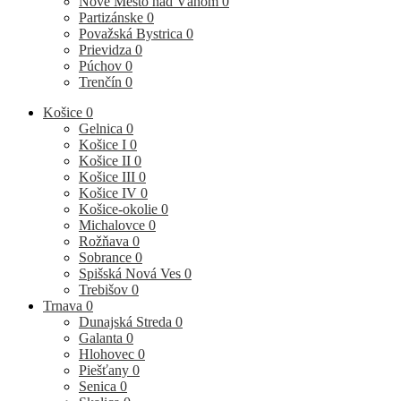
Nové Mesto nad Váhom
0
Partizánske
0
Považská Bystrica
0
Prievidza
0
Púchov
0
Trenčín
0
Košice
0
Gelnica
0
Košice I
0
Košice II
0
Košice III
0
Košice IV
0
Košice-okolie
0
Michalovce
0
Rožňava
0
Sobrance
0
Spišská Nová Ves
0
Trebišov
0
Trnava
0
Dunajská Streda
0
Galanta
0
Hlohovec
0
Piešťany
0
Senica
0