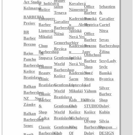
beauty
Art Studio
a holičstvo
Kovalová
salon
Office
Sebastien
Kežmarok
Košice
Námestovo
Trnava
Barber
&
BARBERIA
Choppers
Kaderníctvo
Banská
Cavalier
Gavalier
Prešov
Barber
u Alenky
Bystrica
Cartel
Barbershop
Liptovský
Spišská
Nitra
BR
Nižná
Office
Mikuláš
Nová Ves
Barber
Barber
Sevas
Gemerbarbier
Brezno
Chup
Kaderníctvo
Brezno
Barbershop
Revúca
Barbershop
u Jany
Žilina
Bajus &
Oldschool
Stupava
Gentlemans
Spišská
Pancho
Barber
SexyLady
World
Nová Ves
Barbershop
Clamon
Shop
Style
Barbershop
Košice
Beauty
Kaderníctvo
Nové
Banská
Košice
Bratislava
Clinic
Šarm
Mesto
Bystrica
Bratislava
Gentlemans
Liptovský
nad
Balkan
Silver
World
Mikuláš
Váhom
Barbershop
Classic
Barber
Bratislava
NZ Nové
Barber
Kids Hair
Olivia
Shop
Zámky
&
Gentlemans
Club
STUDIO
Dolný
Shop
World
Košice
Košice
Kubín
Balkan
Čadca
Bratislava
Michalovce
Barbershop
Olymp
Silvia
Senec
Classic
Gentleman’s
King
Barbershop
Dragan -
Barbershop
Club
Of
Dolný
DESIGN
Baník