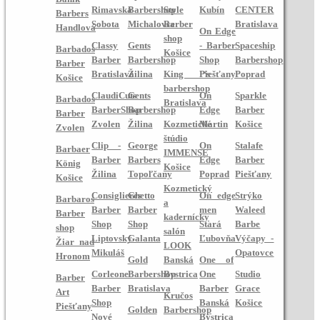
Rimavská
Barbershop
Style
Kubín
CENTER
Barbers
Sobota
Michalovce
Barber
Bratislava
Handlová
On Edge
shop
Classy
Gents
- Barber
Spaceship
Barbados
Košice
Barber
Barbershop
Shop
Barbershop
Barber
Bratislava
Žilina
King ‘s
Piešťany
Poprad
Košice
barbershop
ClaudiCuts
Gents
On
Sparkle
Barbados
Bratislava
BarberShop
Barbershop
Edge
Barber
Barber
Zvolen
Žilina
Kozmetické
Martin
Košice
Zvolen
štúdio
Clip -
George
On
Stalafe
Barbaer
IMMENSE
Barber
Barbers
Edge
Barber
König
Košice
Žilina
Topoľčany
Poprad
Piešťany
Košice
Kozmetický
Consiglieres
Ghetto
On edge
Strýko
Barbaros
a
Barber
Barber
men
Waleed
Barber
kadernícky
Shop
Shop
Stará
Barbe
shop
salón
Liptovský
Galanta
Ľubovňa
Výčapy -
Žiar nad
LOOK
Mikuláš
Opatovce
Hronom
Gold
Banská
One of
Corleone
Barbershop
Bystrica
One
Studio
Barber
Barber
Bratislava
Barber
Grace
Art
Kručos
Shop
Banská
Košice
Piešťany
Golden
Barbershop
Nové
Bystrica