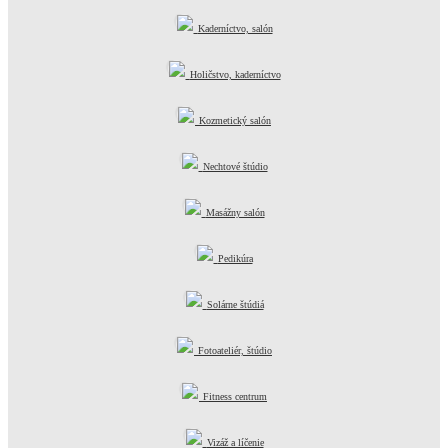
Kaderníctvo, salón
Holičstvo, kaderníctvo
Kozmetický salón
Nechtové štúdio
Masážny salón
Pedikúra
Solárne štúdiá
Fotoateliér, štúdio
Fitness centrum
Vizáž a líčenie