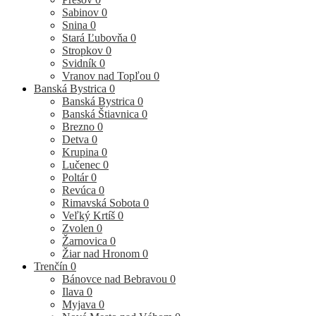
Sabinov
0
Snina
0
Stará Ľubovňa
0
Stropkov
0
Svidník
0
Vranov nad Topľou
0
Banská Bystrica
0
Banská Bystrica
0
Banská Štiavnica
0
Brezno
0
Detva
0
Krupina
0
Lučenec
0
Poltár
0
Revúca
0
Rimavská Sobota
0
Veľký Krtíš
0
Zvolen
0
Žarnovica
0
Žiar nad Hronom
0
Trenčín
0
Bánovce nad Bebravou
0
Ilava
0
Myjava
0