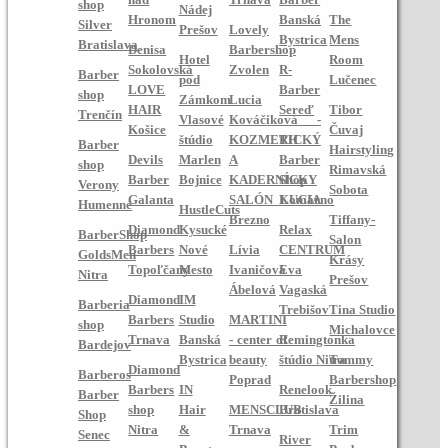
shop
Nádej
Hronom
Banská
The
Silver
Prešov
Lovely
Bystrica
Mens
Bratislava
Denisa
Barbershop
Hotel
Room
Sokolovská
Zvolen
R-
Barber
pod
Lučenec
LOVE
Barber
shop
Zámkom
Lucia
HAIR
Sereď
Tibor
Trenčín
Vlasové
Kováčiková -
Košice
Čuvaj
štúdio
KOZMETICKÝ
RH
Barber
Hairstyling
Devils
Marlen
A
Barber
shop
Rimavská
Barber
Bojnice
KADERNÍCKY
Shop
Verony
Sobota
Galanta
SALÓN LUCIA
Komárno
Humenné
HustleCuts
Brezno
Tiffany-
Diamond
Kysucké
Relax
BarberShop
Salon
Barbers
Nové
Lívia
CENTRUM
GoldsMen
Krásy
Topoľčany
Mesto
Ivaničová
Eva
Nitra
Prešov
Ábelová
Vagaská
Diamond
IM
Barberia
Trebišov
Tina Studio
Barbers
Studio
MARTINI
shop
Michalovce
Trnava
Banská
- center of
Remingtonka
Bardejov
Bystrica
beauty
štúdio Nitra
Tommy
Diamond
Barberos
Poprad
Barbershop
Barbers
IN
Renelook
Barber
Žilina
shop
Hair
MENSCLUB
Bratislava
Shop
Nitra
&
Trnava
Trim
Senec
River