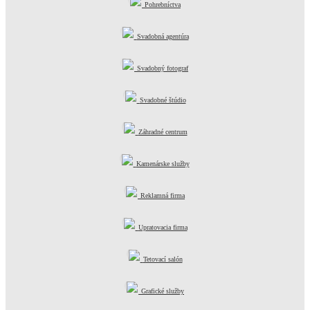
Pohrebníctva
Svadobná agentúra
Svadobný fotograf
Svadobné štúdio
Záhradné centrum
Kamenárske služby
Reklamná firma
Upratovacia firma
Tetovací salón
Grafické služby