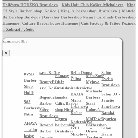
Holičstvo HODŽKO Bratislava
|
Kids Hair Club Košice Michalovce
|
King
Of Style Barber shop Košice
|
King ‘s barbershop Bratislava
|
Mattelo
Barbershop Bardejov
|
Gavalier Barbershop Nižná
|
Cardinals Barbershop
Humenné
|
Culture Barber house Humenné
|
Cuts Factory & Tattoo Pezinok
...
Zobraziť všetko
Zoznam profilov
×
s.r.o. Košice
Bella Donna
Salón
#VSB
Fantasy
MensZone
Žilina
Evelin
Barber
BeautyExpert
LLL
Myjava
Bratislava
Shop
s.r.o. Košice
Bratislava
Kaderníctvo
Michaelo
Holíč
DAXIA
Salón JJ -
Begentleman
Farska
Barbers
Marta
Janette
585
Barber &
Caffe/Barber
Stará
Urbanová
Janečková
Barbershop
Store
shop Nitra
Ľubovňa
Košice
Banská
Nitra
Bratislava
Figura
MidTown
Bystrica
Kaderníctvo
AHAVA
Beyond
barbershop
Barbershop
IVEL –
Salón
- salón
Barber
Bratislava
Orava
Mikotová
Karin
krásy
Lounge
Tvrdošín