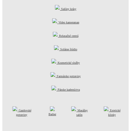
Salóny krásy
Video kameraman
Relaxačné centrá
Solárne štúdio
Kozmetické služby
Farmárske potraviny
Pánske kaderníctva
Gazdovské
Masážny
Estetické
Barber
potraviny
salón
klinky