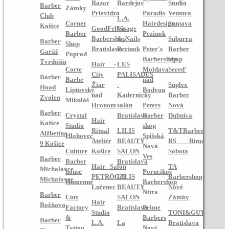
Razor
Bardejov
Studio
Barber
Zámky
Prievidza
Paradis
Ventura
Club
L.A.
Corner
Hairdesign
Stupava
Košice
GoodFellaz
Visage
Barber
Pezinok
Barbershop
& Nails
Suburra
Barber
Shop
Bratislava
Pezinok
Peter's
Barber
Garáž
Poprad
Barbershop
Shop
Tvrdošín
Hair -
LES
Corte
Moldava
Sereď
City
PALISADES
Barber
Barbe
nad
Žiar
-
Suplex
Hood
Liptovský
Bodvou
nad
Kadernícky
Barber
Zvolen
Mikuláš
Hronom
salón
Peters
Nová
Barber
Crystal
Bratislava
Barber
Dubnica
Hair
Košice
Studio
shop
Ritual
LILIS
T&TBarberShop
Alžbetina
Hlohovec
Spišská
Ateliér
BEAUTY
RS Rimavská
9 Košice
Nová
Culture
Košice
SALON
Sobota
Ves
Barber
Barber
Bratislava
Hair Salon
TA
Michalovce
house
Porucikos
PETRÓCZI
LILIS
Barbershop
Michalovce
Humenné
Barbershop
Lučenec
BEAUTY
Nové
Nitra
Barber
Cuts
SALON
Zámky
Hair
Rožňava
Factory
Bratislava
Prime
Studio
TONI&GUY
&
Barbers
Barber
L.A.
La
Bratislava
Tattoo
Nové