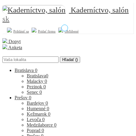
Kaderníctvo, salón
sk
Prihlásiť sa
Pridať firmu
Obľúbené
Dopyt
Anketa
Hľadať (
)
Bratislava
0
Bratislava
0
Malacky
0
Pezinok
0
Senec
0
Prešov
0
Bardejov
0
Humenné
0
Kežmarok
0
Levoča
0
Medzilaborce
0
Poprad
0
Prešov
0