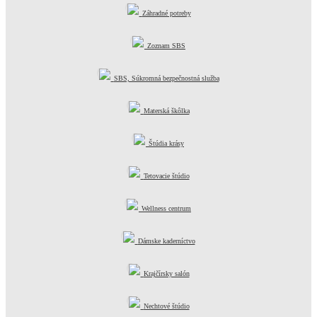
Záhradné potreby
Zoznam SBS
SBS, Súkromná bezpečnostná služba
Materská škôlka
Štúdia krásy
Tetovacie štúdio
Wellness centrum
Dámske kaderníctvo
Krajčírsky salón
Nechtové štúdio