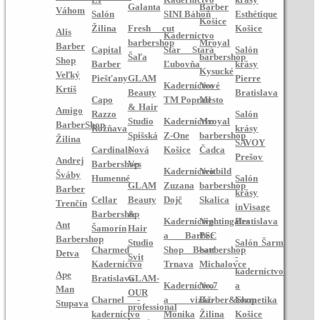
Galanta
Barber
Váhom
Salón
SINI Báhoň
Esthétique
Košice
Žilina
Fresh cut
Košice
Alis
Kaderníctvo
barbershop
Mroyal
Barber
Capital
Star Stará
Salón
Šaľa
barbershop
Shop
Barber
Ľubovňa
krásy
Kysucké
Veľký
Piešťany
GLAM
Pierre
Kaderníctvo
Nové
Krtíš
Beauty
Bratislava
Capo
TM Poprad
Mesto
& Hair
Amigo
Razzo
Salón
Studio
Kaderníctvo
Mroyal
BarberShop
Rožňava
krásy
Spišská
Z-One
barbershop
Žilina
SAVOY
Cardinals
Nová
Košice
Čadca
Prešov
Andrej
Barbershop
Ves
Kaderníctvo
Neitbild
Šváby
Humenné
Salón
GLAM
Zuzana
barbershop
Barber
krásy
Cellar
Beauty
Dojč
Skalica
Trenčín
inVisage
Barbershop
&
Kaderníctvo
Nightingales
Bratislava
Ant
Šamorín
Hair
a Barber
PSC
Barbershop
Studio
Salón Šarm
Charmed
Shop Beatt
barbershop
Detva
Svit
-
Kaderníctvo
Trnava
Michalovce
kaderníctvo
Ape
Bratislava
GLAM-
Kaderníctvo
No.7
a
Man
OUR
Charnel -
a vizáž-
Barber&Shop
kozmetika
Stupava
professional
kaderníctvo
Monika
Žilina
Košice