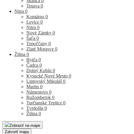
Skalica
0
Trnava
0
Nitra
0
Komárno
0
Levice
0
Nitra
0
Nové Zámky
0
Šaľa
0
Topoľčany
0
Zlaté Moravce
0
Žilina
0
Bytča
0
Čadca
0
Dolný Kubín
0
Kysucké Nové Mesto
0
Liptovský Mikuláš
0
Martin
0
Námestovo
0
Ružomberok
0
Turčianske Teplice
0
Tvrdošín
0
Žilina
0
Zobraziť na mape
Zatvoriť mapu