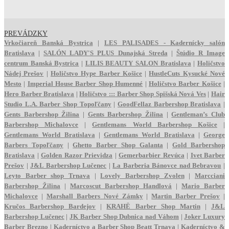
PREVÁDZKY
Vrkočiareň Banská Bystrica
|
LES PALISADES - Kadernícky salón
Bratislava
|
SALÓN LADY'S PLUS Dunajská Streda
|
Štúdio R Image
centrum Banská Bystrica
|
LILIS BEAUTY SALON Bratislava
|
Holičstvo
Nádej Prešov
|
Holičstvo Hype Barber Košice
|
HustleCuts Kysucké Nové
Mesto
|
Imperial House Barber Shop Humenné
|
Holičstvo Barber Košice
|
Hero Barber Bratislava
|
Holičstvo ::: Barber Shop Spišská Nová Ves
|
Hair
Studio L.A. Barber Shop Topoľčany
|
GoodFellaz Barbershop Bratislava
|
Gents Barbershop Žilina
|
Gents Barbershop Žilina
|
Gentleman’s Club
Barbershop Michalovce
|
Gentlemans World Barbershop Košice
|
Gentlemans World Bratislava
|
Gentlemans World Bratislava
|
George
Barbers Topoľčany
|
Ghetto Barber Shop Galanta
|
Gold Barbershop
Bratislava
|
Golden Razor Prievidza
|
Gemerbarbier Revúca
|
Ivet Barber
Prešov
|
J&L Barbershop Lučenec
|
La Barberia Bánovce nad Bebravou
|
Leyto Barber shop Trnava
|
Lovely Barbershop Zvolen
|
Marcciani
Barbershop Žilina
|
Marcoscut Barbershop Handlová
|
Mario Barber
Michalovce
|
Marshall Barbers Nové Zámky
|
Martin Barber Prešov
|
Kručos Barbershop Bardejov
|
KRAHË Barber Shop Martin
|
J&L
Barbershop Lučenec
|
JK Barber Shop Dubnica nad Váhom
|
Joker Luxury
Barber Brezno
|
Kaderníctvo a Barber Shop Beatt Trnava
|
Kaderníctvo &