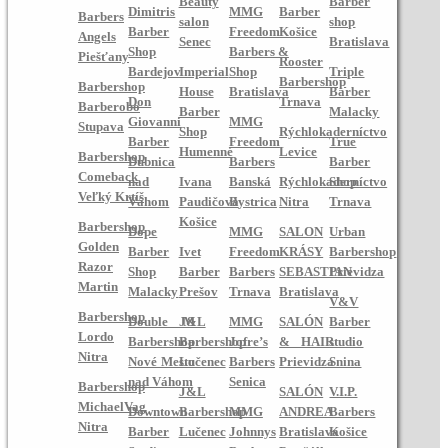
Beauty
Barber
Dimitris
MMG
Barber
Barbers
salon
shop
Barber
Freedom
Košice
Angels
Senec
Bratislava
Shop
Barbers &
Piešťany
Rooster
Bardejov
Imperial
Shop
Triple
Barbershop
Barbershop
House
Bratislava
Barber
Don
Trnava
Barberobo
Barber
Malacky
Giovanni
MMG
Stupava
Shop
Rýchlokaderníctvo
Barber
Freedom
True
Humenné
Levice
Barbershop
Dubnica
Barbers
Barber
Comeback
nad
Ivana
Banská
Rýchlokaderníctvo
Shop
Veľký Krtíš
Váhom
Paudičová
Bystrica
Nitra
Trnava
Košice
Barbershop
Dope
MMG
SALON
Urban
Golden
Barber
Ivet
Freedom
KRÁSY
Barbershop
Razor
Shop
Barber
Barbers
SEBASTIAN
Prievidza
Martin
Malacky
Prešov
Trnava
Bratislava
V&V
Barbershop
Double M
J&L
MMG
SALÓN
Barber
Lordo
Barbershop
Barbershop
Jofre’s
& HAIR
studio
Nitra
Nové Mesto
Lučenec
Barbers
Prievidza
Snina
nad Váhom
Senica
Barbershop
J&L
SALÓN
V.I.P.
MichaelVag
Downtown
Barbershop
MMG
ANDREA
Barbers
Nitra
Barber
Lučenec
Johnnys
Bratislava
Košice