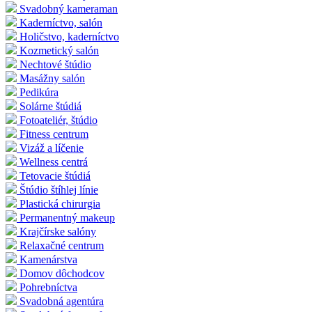
Svadobný kameraman
Kaderníctvo, salón
Holičstvo, kaderníctvo
Kozmetický salón
Nechtové štúdio
Masážny salón
Pedikúra
Solárne štúdiá
Fotoateliér, štúdio
Fitness centrum
Vizáž a líčenie
Wellness centrá
Tetovacie štúdiá
Štúdio štíhlej línie
Plastická chirurgia
Permanentný makeup
Krajčírske salóny
Relaxačné centrum
Kamenárstva
Domov dôchodcov
Pohrebníctva
Svadobná agentúra