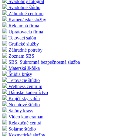
Svadobný fotograf
Svadobné štúdio
Záhradné centrum
Kamenárske služby
Reklamná firma
Upratovacia firma
Tetovací salón
Grafické služby
Záhradné potreby
Zoznam SBS
SBS, Súkromná bezpečnostná služba
Materská škôlka
Štúdia krásy
Tetovacie štúdio
Wellness centrum
Dámske kaderníctvo
Krajčírsky salón
Nechtové štúdio
Salóny krásy
Video kameraman
Relaxačné centrá
Solárne štúdio
Kozmetické služby