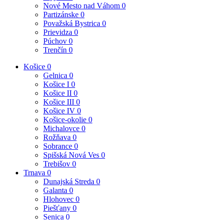
Nové Mesto nad Váhom
0
Partizánske
0
Považská Bystrica
0
Prievidza
0
Púchov
0
Trenčín
0
Košice
0
Gelnica
0
Košice I
0
Košice II
0
Košice III
0
Košice IV
0
Košice-okolie
0
Michalovce
0
Rožňava
0
Sobrance
0
Spišská Nová Ves
0
Trebišov
0
Trnava
0
Dunajská Streda
0
Galanta
0
Hlohovec
0
Piešťany
0
Senica
0