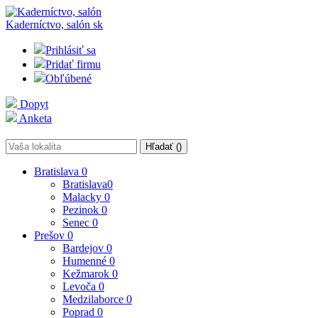
Kaderníctvo, salón
sk
Prihlásiť sa
Pridať firmu
Obľúbené
Dopyt
Anketa
Hľadať (
)
Bratislava
0
Bratislava
0
Malacky
0
Pezinok
0
Senec
0
Prešov
0
Bardejov
0
Humenné
0
Kežmarok
0
Levoča
0
Medzilaborce
0
Poprad
0