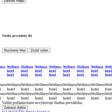
Zatvoriť mapu
Všetky prevádzky (
0
)
Rozširený filter
Zrušiť výber
ness
Wellness
Wellness
Wellness
Wellness
Wellness
Wellness
Wellness
Well
hotel
hotel
hotel
hotel
hotel
hotel
hotel
hotel
hotel
hotel
hotel
hotel
hotel
hotel
hotel
hotel
ness
Wellness
Wellness
Wellness
Wellness
Wellness
Wellness
Wellness
Well
l
hotel
hotel
hotel
hotel
hotel
hotel
hotel
hote
ness
Wellness
Wellness
Wellness
Wellness
Wellness
Wellness
Wellness
Well
l
hotel
hotel
hotel
hotel
hotel
hotel
hotel
hote
Vaším požiadavkám nevyhovuje žiadna prevádzka.
Zobraziť ďalšie