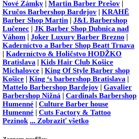
Nové Zámky
|
Martin Barber Prešov
|
Kručos Barbershop Bardejov
|
KRAHË
Barber Shop Martin
|
J&L Barbershop
Lučenec
|
JK Barber Shop Dubnica nad
Váhom
|
Joker Luxury Barber Brezno
|
Kaderníctvo a Barber Shop Beatt Trnava
|
Kaderníctvo & Holičstvo HODŽKO
Bratislava
|
Kids Hair Club Košice
Michalovce
|
King Of Style Barber shop
Košice
|
King ‘s barbershop Bratislava
|
Mattelo Barbershop Bardejov
|
Gavalier
Barbershop Nižná
|
Cardinals Barbershop
Humenné
|
Culture Barber house
Humenné
|
Cuts Factory & Tattoo
Pezinok
...
Zobraziť všetko
Zoznam profilov