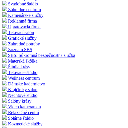
Svadobné štúdio
Záhradné centrum
Kamenárske služby
Reklamná firma
Upratovacia firma
Tetovací salón
Grafické služby
Záhradné potreby
Zoznam SBS
SBS, Súkromná bezpečnostná služba
Materská škôlka
Štúdia krásy
Tetovacie štúdio
Wellness centrum
Dámske kaderníctvo
Krajčírsky salón
Nechtové štúdio
Salóny krásy
Video kameraman
Relaxačné centrá
Solárne štúdio
Kozmetické služby