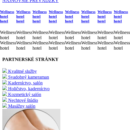
NAJNOVŠIE PREVÁDZKY
Wellness
Wellness
Wellness
Wellness
Wellness
Wellness
Wellness
Wellness
hotel
hotel
hotel
hotel
hotel
hotel
hotel
hotel
hotel
hotel
hotel
hotel
hotel
hotel
hotel
hotel
Wellness
Wellness
Wellness
Wellness
Wellness
Wellness
Wellness
Wellness
hotel
hotel
hotel
hotel
hotel
hotel
hotel
hotel
Wellness
Wellness
Wellness
Wellness
Wellness
Wellness
Wellness
Wellness
hotel
hotel
hotel
hotel
hotel
hotel
hotel
hotel
PARTNERSKÉ STRÁNKY
Kvalitné služby
Svadobný kameraman
Kaderníctvo, salón
Holičstvo, kaderníctvo
Kozmetický salón
Nechtové štúdio
Masážny salón