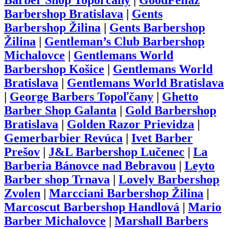
Barber Shop Topoľčany
|
GoodFellaz
Barbershop Bratislava
|
Gents
Barbershop Žilina
|
Gents Barbershop
Žilina
|
Gentleman’s Club Barbershop
Michalovce
|
Gentlemans World
Barbershop Košice
|
Gentlemans World
Bratislava
|
Gentlemans World Bratislava
|
George Barbers Topoľčany
|
Ghetto
Barber Shop Galanta
|
Gold Barbershop
Bratislava
|
Golden Razor Prievidza
|
Gemerbarbier Revúca
|
Ivet Barber
Prešov
|
J&L Barbershop Lučenec
|
La
Barberia Bánovce nad Bebravou
|
Leyto
Barber shop Trnava
|
Lovely Barbershop
Zvolen
|
Marcciani Barbershop Žilina
|
Marcoscut Barbershop Handlová
|
Mario
Barber Michalovce
|
Marshall Barbers