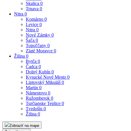
Skalica
0
Trnava
0
Nitra
0
Komárno
0
Levice
0
Nitra
0
Nové Zámky
0
Šaľa
0
Topoľčany
0
Zlaté Moravce
0
Žilina
0
Bytča
0
Čadca
0
Dolný Kubín
0
Kysucké Nové Mesto
0
Liptovský Mikuláš
0
Martin
0
Námestovo
0
Ružomberok
0
Turčianske Teplice
0
Tvrdošín
0
Žilina
0
Zobraziť na mape