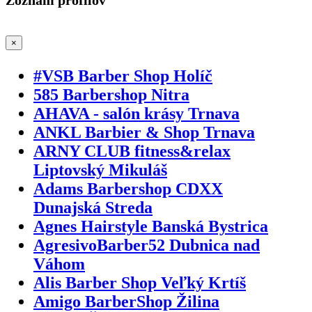
×
#VSB Barber Shop Holíč
585 Barbershop Nitra
AHAVA - salón krásy Trnava
ANKL Barbier & Shop Trnava
ARNY CLUB fitness&relax
Liptovský Mikuláš
Adams Barbershop CDXX
Dunajská Streda
Agnes Hairstyle Banská Bystrica
AgresivoBarber52 Dubnica nad
Váhom
Alis Barber Shop Veľký Krtíš
Amigo BarberShop Žilina