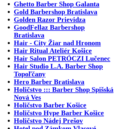
Ghetto Barber Shop Galanta
Gold Barbershop Bratislava
Golden Razor Prievidza
GoodFellaz Barbershop
Bratislava
Hair - City Žiar nad Hronom
Hair Ritual Ateliér Košice
Hair Salon PETRÓCZI Lučenec
Hair Studio L.A. Barber Shop
Topoľčany
Hero Barber Bratislava
Holičstvo ::: Barber Shop Spišská
Nová Ves
Holičstvo Barber Košice
Holičstvo Hype Barber Košice
Holičstvo Nádej Prešov
Hotel pod Zámkom Vlasové