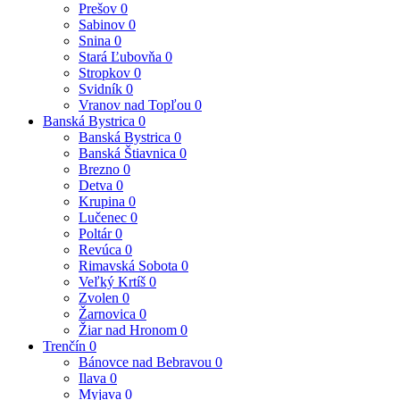
Prešov
0
Sabinov
0
Snina
0
Stará Ľubovňa
0
Stropkov
0
Svidník
0
Vranov nad Topľou
0
Banská Bystrica
0
Banská Bystrica
0
Banská Štiavnica
0
Brezno
0
Detva
0
Krupina
0
Lučenec
0
Poltár
0
Revúca
0
Rimavská Sobota
0
Veľký Krtíš
0
Zvolen
0
Žarnovica
0
Žiar nad Hronom
0
Trenčín
0
Bánovce nad Bebravou
0
Ilava
0
Myjava
0