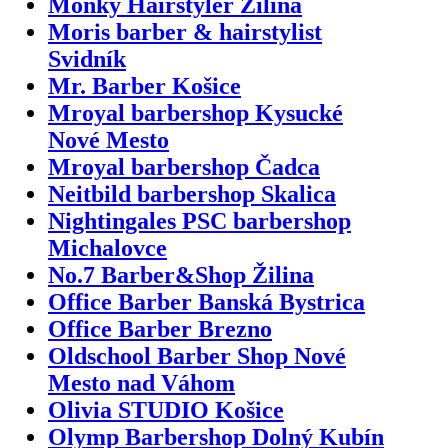
Monky Hairstyler Žilina
Moris barber & hairstylist
Svidník
Mr. Barber Košice
Mroyal barbershop Kysucké
Nové Mesto
Mroyal barbershop Čadca
Neitbild barbershop Skalica
Nightingales PSC barbershop
Michalovce
No.7 Barber&Shop Žilina
Office Barber Banská Bystrica
Office Barber Brezno
Oldschool Barber Shop Nové
Mesto nad Váhom
Olivia STUDIO Košice
Olymp Barbershop Dolný Kubín