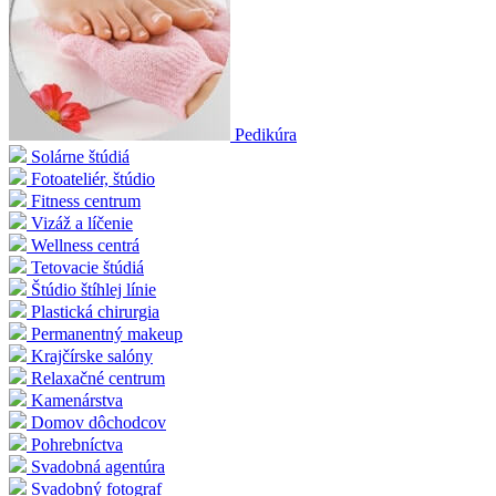
Pedikúra
Solárne štúdiá
Fotoateliér, štúdio
Fitness centrum
Vizáž a líčenie
Wellness centrá
Tetovacie štúdiá
Štúdio štíhlej línie
Plastická chirurgia
Permanentný makeup
Krajčírske salóny
Relaxačné centrum
Kamenárstva
Domov dôchodcov
Pohrebníctva
Svadobná agentúra
Svadobný fotograf