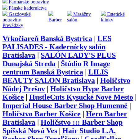
Farmárske potraviny
Pánske kaderníctva
Gazdovské
Masážny
Estetické
potraviny
Barber
salón
klinky
Prevádzky
Vrkočiareň Banská Bystrica
|
LES
PALISADES - Kadernícky salón
Bratislava
|
SALÓN LADY'S PLUS
Dunajská Streda
|
Štúdio R Image
centrum Banská Bystrica
|
LILIS
BEAUTY SALON Bratislava
|
Holičstvo
Nádej Prešov
|
Holičstvo Hype Barber
Košice
|
HustleCuts Kysucké Nové Mesto
|
Imperial House Barber Shop Humenné
|
Holičstvo Barber Košice
|
Hero Barber
Bratislava
|
Holičstvo ::: Barber Shop
Spišská Nová Ves
|
Hair Studio L.A.